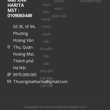
MẠI XNK
khuyến mại.
Chính
sách
HARITA
sách
MST :
bảo
0109063449
giảm giá
hành
Số 3E, tổ 9A,
Chính
Phường
sách
Hoàng Văn
vận
Thụ, Quận
chuyển
Hoàng Mai,
Yêu
Thành phố
cầu
Hà Nội
báo giá
0975.000.565
Hỏi đáp
Thuongmaiharita@gmail.com
Liên hệ
Copyright © 2022 cambienkhinenplc.com