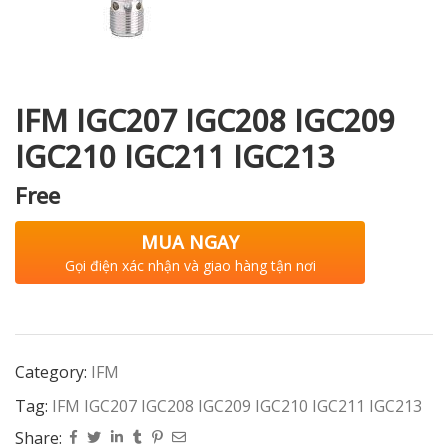
i XNK
IFM IGC207 IGC208 IGC209
IGC210 IGC211 IGC213
Free
MUA NGAY
Gọi điện xác nhận và giao hàng tận nơi
Category:
IFM
Tag:
IFM IGC207 IGC208 IGC209 IGC210 IGC211 IGC213
Share: