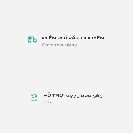
MIỄN PHÍ VẬN CHUYỂN
Orders over $499
HỖ TRỢ: 0975.000.565
24/7