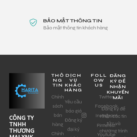
BẢO MẬT THÔNG TIN
Bảo mật thông tin khách hàng
THÔ
DỊCH
FOLL
ĐĂNG
NG
VỤ
OW
KÝ ĐỂ
TIN
KHÁC
US
NHẬN
HÀNG
KHUYẾN
Chính
Twitter
MÃI
Yêu cầu
sách
Facebook
Đăng ký để
báo giá
bán
Instagram
nhận các tin
CÔNG TY
Đăng ký
tức và
TNHH
hàng
Pinterest
đại ký
THƯƠNG
chương trình
Chính
Youtube