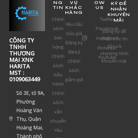
NG
VỤ
OW
KÝ ĐỂ
TIN
KHÁC
US
NHẬN
HÀNG
KHUYẾN
Chính
Twitter
MÃI
Yêu cầu
sách
Facebook
Đăng ký để
báo giá
bán
Instagram
nhận các tin
CÔNG TY
Đăng ký
tức và
TNHH
hàng
Pinterest
đại ký
THƯƠNG
chương trình
Chính
Youtube
MẠI XNK
khuyến mại.
Chính
sách
HARITA
sách
MST :
bảo
0109063449
giảm giá
hành
Số 3E, tổ 9A,
Chính
Phường
sách
Hoàng Văn
vận
Thụ, Quận
chuyển
Hoàng Mai,
Yêu
Thành phố