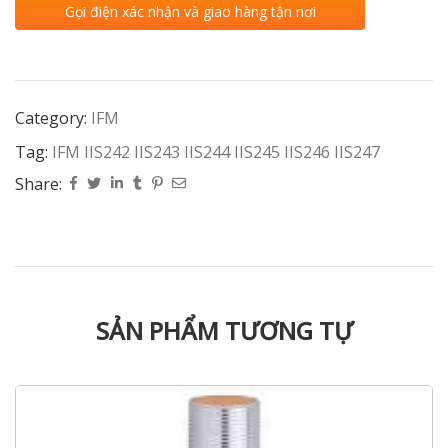
Gọi điện xác nhận và giao hàng tận nơi
Category:
IFM
Tag:
IFM IIS242 IIS243 IIS244 IIS245 IIS246 IIS247
Share:
SẢN PHẨM TƯƠNG TỰ