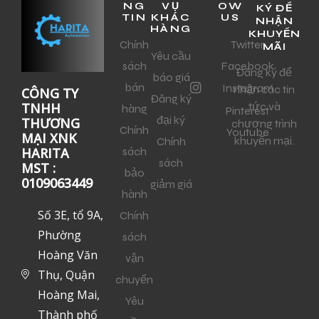
NG
VỤ
OW
KÝ ĐỂ
TIN
KHÁC
US
NHẬN
HÀNG
KHUYẾN
Chính
Twitter
MÃI
Yêu cầu
sách
Facebook
Đăng ký để
báo giá
bán
Instagram
nhận các tin
CÔNG TY
Đăng ký
tức và
TNHH
hàng
Pinterest
đại ký
THƯƠNG
chương trình
Chính
Youtube
MẠI XNK
khuyến mại.
Chính
sách
HARITA
sách
MST :
bảo
0109063449
giảm giá
hành
Số 3E, tổ 9A,
Chính
Phường
sách
Hoàng Văn
vận
Thụ, Quận
chuyển
Hoàng Mai,
Yêu
Thành phố