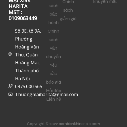
MẠI XNK
khuyến mại.
Chính
sách
HARITA
sách
MST :
bảo
0109063449
giảm giá
hành
Số 3E, tổ 9A,
Chính
Phường
sách
Hoàng Văn
vận
Thụ, Quận
chuyển
Hoàng Mai,
Yêu
Thành phố
cầu
Hà Nội
báo giá
0975.000.565
Hỏi đáp
Thuongmaiharita@gmail.com
Liên hệ
Copyright © 2022 cambienkhinenplc.com