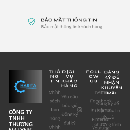
BẢO MẬT THÔNG TIN
Bảo mật thông tin khách hàng
THÔ
DỊCH
FOLL
ĐĂNG
NG
VỤ
OW
KÝ ĐỂ
TIN
KHÁC
US
NHẬN
HÀNG
KHUYẾN
Chính
Twitter
MÃI
Yêu cầu
sách
Facebook
Đăng ký để
báo giá
bán
Instagram
nhận các tin
CÔNG TY
Đăng ký
tức và
TNHH
hàng
Pinterest
đại ký
THƯƠNG
chương trình
Chính
Youtube