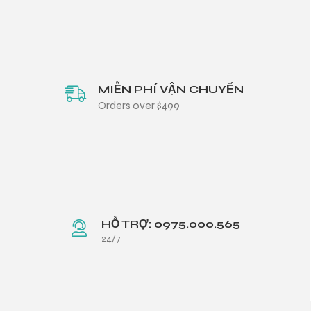
MIỄN PHÍ VẬN CHUYỂN
Orders over $499
HỖ TRỢ: 0975.000.565
24/7