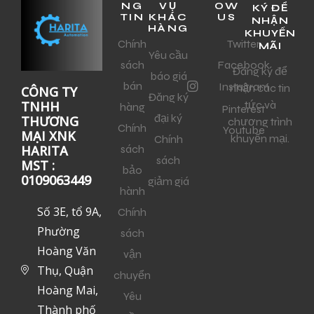
NG
VỤ
OW
KÝ ĐỂ
TIN
KHÁC
US
NHẬN
HÀNG
KHUYẾN
Chính
Twitter
MÃI
Yêu cầu
sách
Facebook
Đăng ký để
báo giá
bán
Instagram
nhận các tin
CÔNG TY
Đăng ký
tức và
TNHH
hàng
Pinterest
đại ký
THƯƠNG
chương trình
Chính
Youtube
MẠI XNK
khuyến mại.
Chính
sách
HARITA
sách
MST :
bảo
0109063449
giảm giá
hành
Số 3E, tổ 9A,
Chính
Phường
sách
Hoàng Văn
vận
Thụ, Quận
chuyển
Hoàng Mai,
Yêu
Thành phố