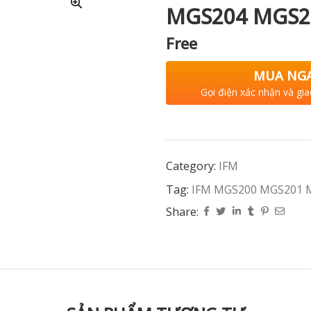
MGS204 MGS2
Free
MUA NG
Gọi điện xác nhận và gia
Category:
IFM
Tag:
IFM MGS200 MGS201 
Share: