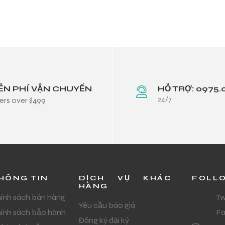
ỄN PHÍ VẬN CHUYỂN
HỖ TRỢ: 0975.
24/7
ers over $499
HÔNG TIN
DỊCH VỤ KHÁC
FOLL
HÀNG
ính sách bán hàng
Tw
Yêu cầu báo giá
ính sách bảo hành
F
Đăng ký đại ký