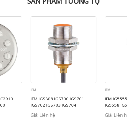
SẢN PHẨM TƯƠNG TỰ
IFM
IFM
AC2910
IFM IGS308 IGS700 IGS701
IFM IG555
000
IGS702 IGS703 IGS704
IG5558 IG
Giá: Liên hệ
Giá: Liên 