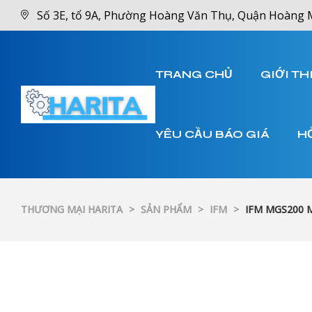
Số 3E, tổ 9A, Phường Hoàng Văn Thụ, Quận Hoàng 
TRANG CHỦ
GIỚI TH
YÊU CẦU BÁO GIÁ
H
THƯƠNG MẠI HARITA
>
SẢN PHẨM
>
IFM
>
IFM MGS200 