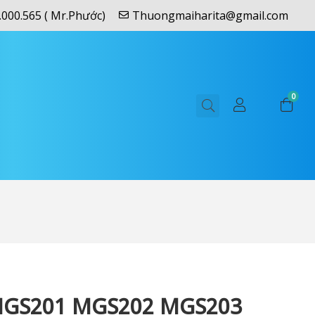
.000.565 ( Mr.Phước)
Thuongmaiharita@gmail.com
0
MGS201 MGS202 MGS203