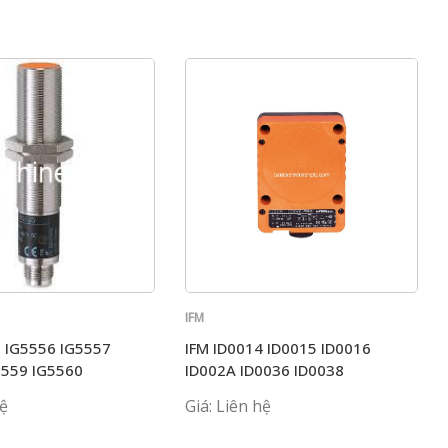
IFM
5 IG5556 IG5557
IFM ID0014 ID0015 ID0016
5559 IG5560
ID002A ID0036 ID0038
hệ
Giá: Liên hệ