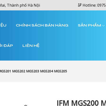
Mai, Thành phố Hà Nội
Hotline: 0975
IỆU
CHÍNH SÁCH BÁN HÀNG
SẢN PHẨM
ỎI ĐÁP
LIÊN HỆ
MGS201 MGS202 MGS203 MGS204 MGS205
IFM MGS200 