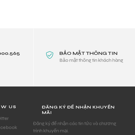
000.565
BẢO MẬT THÔNG TIN
Bảo mật thông tin khách hàng
OW US
ĐĂNG KÝ ĐỂ NHẬN KHUYẾN
MÃI
itter
Đăng ký để nhận các tin tức và chương
acebook
trình khuyến mại.