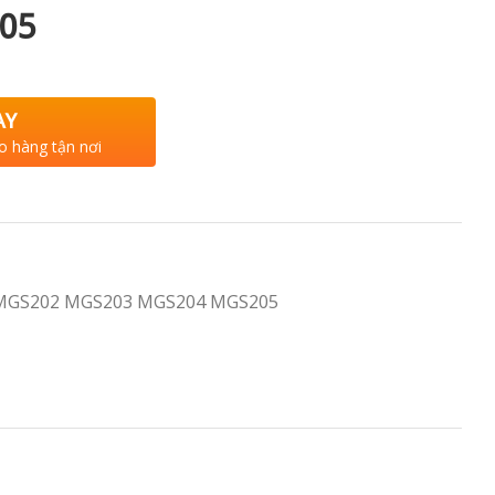
05
AY
o hàng tận nơi
MGS202 MGS203 MGS204 MGS205