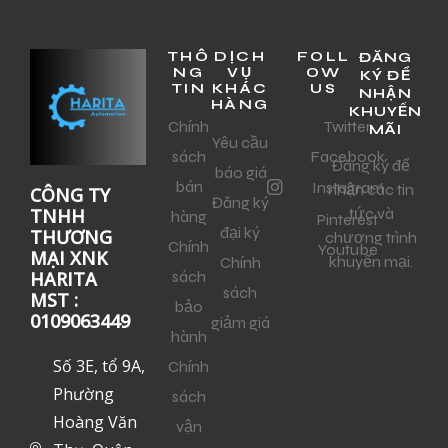
THÔ
DỊCH
FOLL
ĐĂNG
NG
VỤ
OW
KÝ ĐỂ
TIN
KHÁC
US
NHẬN
HÀNG
KHUYẾN
Chính
Twitter
MÃI
Yêu cầu
sách
Facebook
Đăng ký để
báo giá
bán
Instagram
nhận các tin
CÔNG TY
Đăng ký
tức và
TNHH
hàng
Pinterest
đại ký
THƯƠNG
chương trình
Chính
Youtube
MẠI XNK
khuyến mại.
Chính
sách
HARITA
sách
MST :
bảo
0109063449
giảm giá
hành
Số 3E, tổ 9A,
Chính
Phường
sách
Hoàng Văn
vận