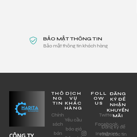
BẢO MẬT THÔNG TIN
Bảo mật thông tin khách hàng
THÔ
DỊCH
FOLL
ĐĂNG
NG
VỤ
OW
KÝ ĐỂ
TIN
KHÁC
US
NHẬN
HÀNG
KHUYẾN
Chính
Twitter
MÃI
Yêu cầu
sách
Facebook
Đăng ký để
báo giá
bán
Instagram
nhận các tin
CÔNG TY