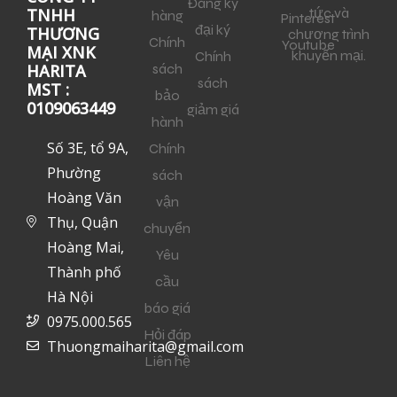
Đăng ký
tức và
TNHH
hàng
Pinterest
đại ký
THƯƠNG
chương trình
Chính
Youtube
MẠI XNK
khuyến mại.
Chính
sách
HARITA
sách
MST :
bảo
0109063449
giảm giá
hành
Số 3E, tổ 9A,
Chính
Phường
sách
Hoàng Văn
vận
Thụ, Quận
chuyển
Hoàng Mai,
Yêu
Thành phố
cầu
Hà Nội
báo giá
0975.000.565
Hỏi đáp
Thuongmaiharita@gmail.com
Liên hệ