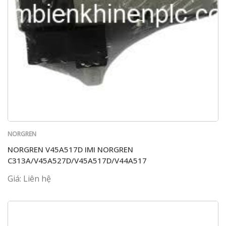
NORGREN
NORGREN V45A517D IMI NORGREN
C313A/V45A527D/V45A517D/V44A517
Giá: Liên hệ