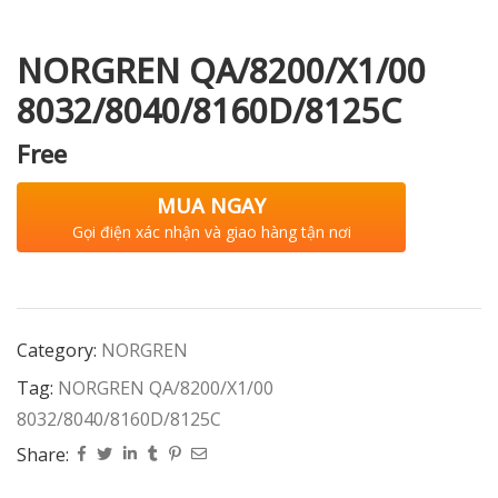
NORGREN QA/8200/X1/00
8032/8040/8160D/8125C
i XNK
Free
MUA NGAY
Gọi điện xác nhận và giao hàng tận nơi
Category:
NORGREN
Tag:
NORGREN QA/8200/X1/00
8032/8040/8160D/8125C
Share: