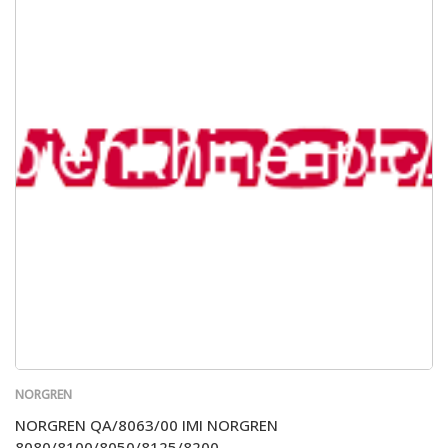
NORGREN
NORGREN QA/8063/00 IMI NORGREN
8080/8100/8050/8125/8200