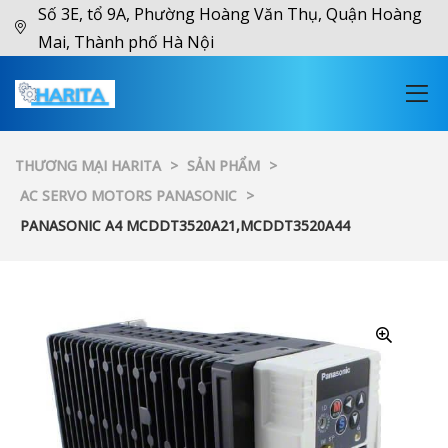
Số 3E, tổ 9A, Phường Hoàng Văn Thụ, Quận Hoàng
Mai, Thành phố Hà Nội
THƯƠNG MẠI HARITA
>
SẢN PHẨM
>
AC SERVO MOTORS PANASONIC
>
PANASONIC A4 MCDDT3520A21,MCDDT3520A44