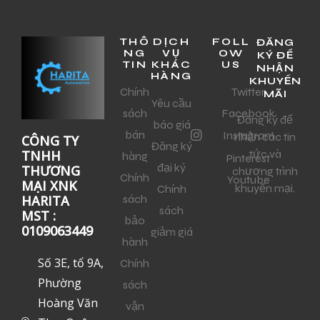
THÔ
DỊCH
FOLL
ĐĂNG
NG
VỤ
OW
KÝ ĐỂ
TIN
KHÁC
US
NHẬN
HÀNG
KHUYẾN
Chính
Twitter
MÃI
Yêu cầu
sách
Facebook
Đăng ký để
báo giá
bán
Instagram
nhận các tin
CÔNG TY
Đăng ký
tức và
TNHH
hàng
Pinterest
đại ký
THƯƠNG
chương trình
Chính
Youtube
MẠI XNK
khuyến mại.
Chính
sách
HARITA
sách
MST :
bảo
0109063449
giảm giá
hành
Số 3E, tổ 9A,
Chính
Phường
sách
Hoàng Văn
vận