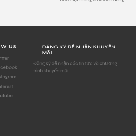
OW US
ĐĂNG KÝ ĐỂ NHẬN KHUYẾN
MÃI
itter
Đăng ký để nhận các tin tức và chương
acebook
trình khuyến mại.
stagram
nterest
utube