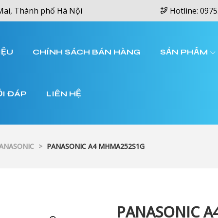
Mai, Thành phố Hà Nội
Hotline: 0975
IỆU
CHÍNH SÁCH BÁN HÀNG
SẢN PHẨM
ỎI ĐÁP
LIÊN HỆ
PANASONIC
>
PANASONIC A4 MHMA252S1G
PANASONIC A