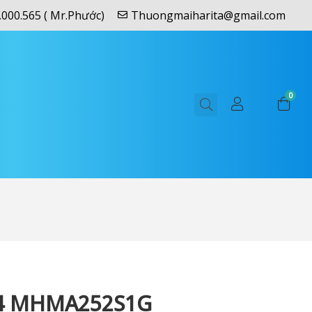
.000.565 ( Mr.Phước)
Thuongmaiharita@gmail.com
0
4 MHMA252S1G