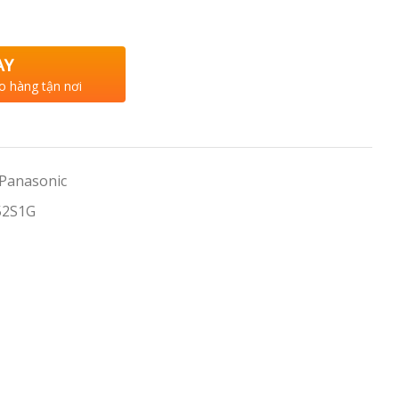
AY
o hàng tận nơi
 Panasonic
52S1G