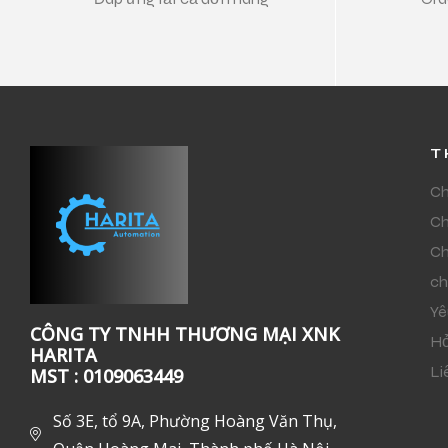
T
Ch
Ch
Ch
ch
Yê
CÔNG TY TNHH THƯƠNG MẠI XNK
Hỏ
HARITA
Li
MST : 0109063449
Số 3E, tổ 9A, Phường Hoàng Văn Thụ,