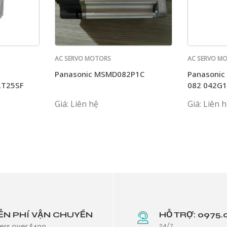
AC SERVO MOTORS
AC SERVO M
PANASONIC
PANASONIC
Panasonic MSMD082P1C
Panasoni
LT25SF
082 042G1
T1107
P1C MHMJ
Giá: Liên hệ
Giá: Liên 
ỄN PHÍ VẬN CHUYỂN
HỖ TRỢ: 0975.
24/7
ers over $499