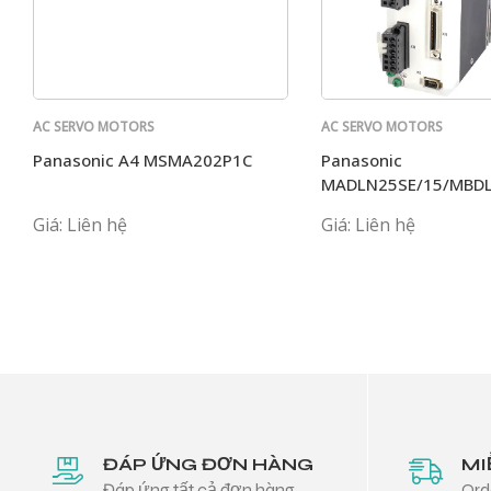
AC SERVO MOTORS
AC SERVO MOTORS
PANASONIC
PANASONIC
Panasonic A4 MSMA202P1C
Panasonic
MADLN25SE/15/MBD
MCDLN35 G BE MADK
Giá: Liên hệ
Giá: Liên hệ
ĐÁP ỨNG ĐƠN HÀNG
MI
Đáp ứng tất cả đơn hàng
Ord