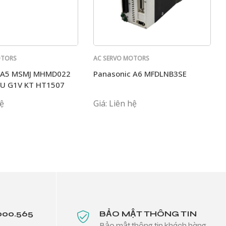
OTORS
AC SERVO MOTORS
PANASONIC
c A5 MSMJ MHMD022
Panasonic A6 MFDLNB3SE
U G1V KT HT1507
hệ
Giá: Liên hệ
000.565
BẢO MẬT THÔNG TIN
Bảo mật thông tin khách hàng