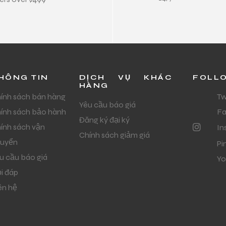
HÔNG TIN
DỊCH VỤ KHÁC
FOLL
HÀNG
ính sách bán hàng
Tw
Yêu cầu báo giá
ính sách bảo hành
F
Đăng ký đại ký
ính sách vận
In
Chính sách giảm giá
uyển
Pi
u cầu báo giá
Yo
i đáp
ên hệ