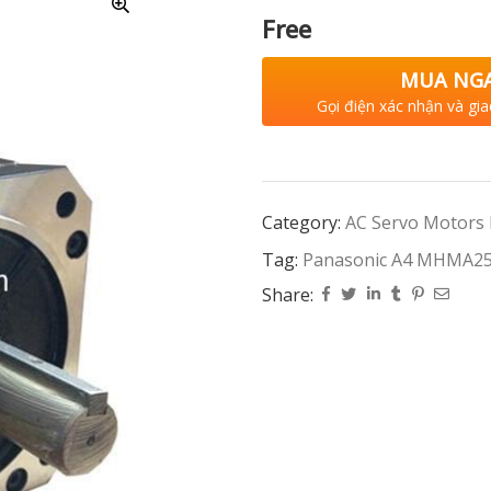
Free
MUA NG
Gọi điện xác nhận và gia
Category:
AC Servo Motors
Tag:
Panasonic A4 MHMA2
Share: