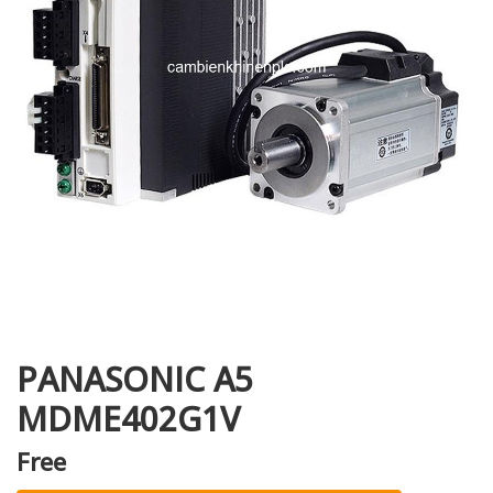
i XNK
PANASONIC A5
MDME402G1V
Free