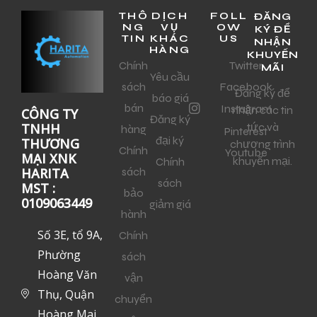
THÔ
DỊCH
FOLL
ĐĂNG
NG
VỤ
OW
KÝ ĐỂ
TIN
KHÁC
US
NHẬN
HÀNG
KHUYẾN
Chính
Twitter
MÃI
Yêu cầu
sách
Facebook
Đăng ký để
báo giá
bán
Instagram
nhận các tin
CÔNG TY
Đăng ký
tức và
TNHH
hàng
Pinterest
đại ký
THƯƠNG
chương trình
Chính
Youtube
MẠI XNK
khuyến mại.
Chính
sách
HARITA
sách
MST :
bảo
0109063449
giảm giá
hành
Số 3E, tổ 9A,
Chính
Phường
sách
Hoàng Văn
vận
Thụ, Quận
chuyển
Hoàng Mai,