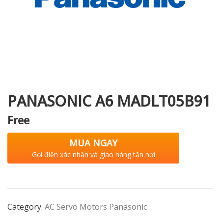
i XNK
PANASONIC A6 MADLT05B91
Free
MUA NGAY
Gọi điện xác nhận và giao hàng tận nơi
Category:
AC Servo Motors Panasonic