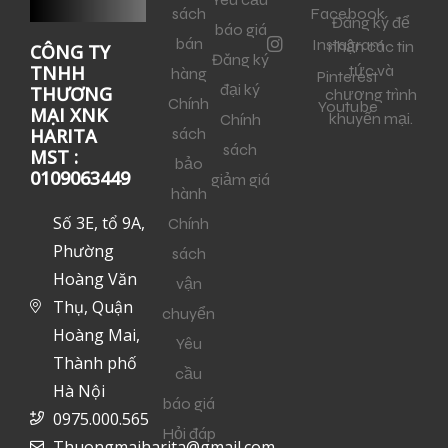
sách
Facebook
Đăng ký để
báo giá
bán
Instagram
nhận các tin
CÔNG TY
Đăng ký
tức và
TNHH
hàng
Pinterest
đại ký
THƯƠNG
chương trình
Chính
Youtube
MẠI XNK
khuyến mại.
Chính
sách
HARITA
sách
MST :
bảo
0109063449
giảm giá
hành
Số 3E, tổ 9A,
Chính
Phường
sách
Hoàng Văn
vận
Thụ, Quận
chuyển
Hoàng Mai,
Yêu
Thành phố
cầu
Hà Nội
báo giá
0975.000.565
Hỏi đáp
Thuongmaiharita@gmail.com