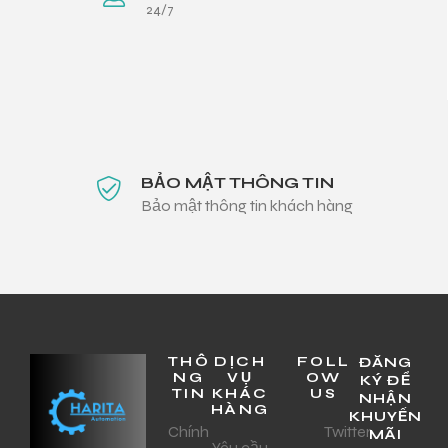
24/7
BẢO MẬT THÔNG TIN
Bảo mật thông tin khách hàng
THÔ
DỊCH
FOLL
ĐĂNG
NG
VỤ
OW
KÝ ĐỂ
TIN
KHÁC
US
NHẬN
HÀNG
KHUYẾN
Chính
Twitter
MÃI
Yêu cầu