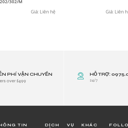
202/302/MHME/HM/402/MSME
Giá: Liên hệ
Giá: Liên 
ỄN PHÍ VẬN CHUYỂN
HỖ TRỢ: 0975.
24/7
ers over $499
HÔNG TIN
DỊCH VỤ KHÁC
FOLL