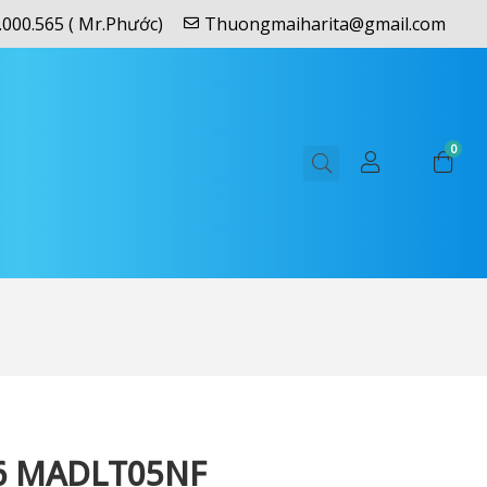
.000.565 ( Mr.Phước)
Thuongmaiharita@gmail.com
0
6 MADLT05NF