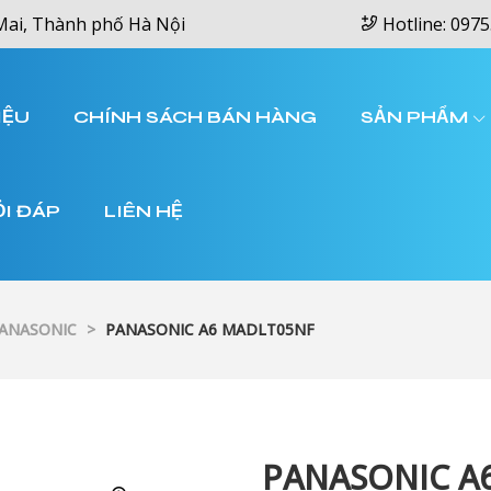
Mai, Thành phố Hà Nội
Hotline: 0975
IỆU
CHÍNH SÁCH BÁN HÀNG
SẢN PHẨM
ỎI ĐÁP
LIÊN HỆ
PANASONIC
>
PANASONIC A6 MADLT05NF
PANASONIC A