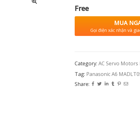
Free
MUA NG
Gọi điện xác nhận và gia
Category:
AC Servo Motors
Tag:
Panasonic A6 MADLT
Share: