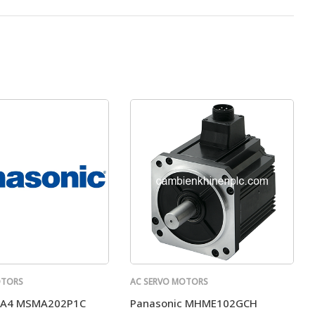
OTORS
AC SERVO MOTORS
PANASONIC
c A4 MSMA202P1C
Panasonic MHME102GCH