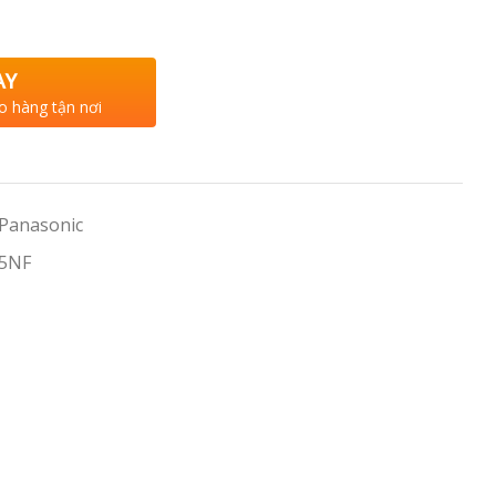
AY
o hàng tận nơi
 Panasonic
05NF