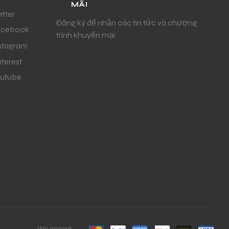
MÃI
itter
Đăng ký để nhận các tin tức và chương
acebook
trình khuyến mại.
stagram
nterest
utube
We accept: