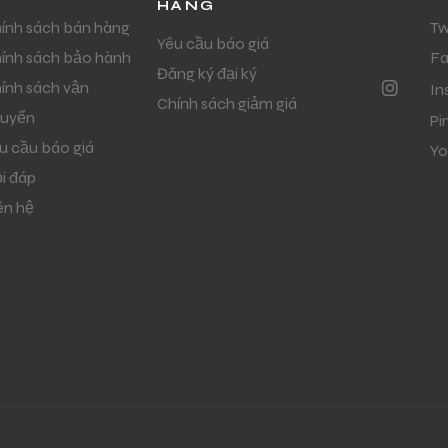
HÀNG
ính sách bán hàng
Tw
Yêu cầu báo giá
ính sách bảo hành
F
Đăng ký đại ký
ính sách vận
In
Chính sách giảm giá
uyển
Pi
u cầu báo giá
Yo
i đáp
ên hệ