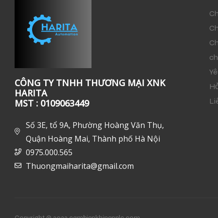
Ch
Ch
Ch
ch
Yê
CÔNG TY TNHH THƯƠNG MẠI XNK
Hỏ
HARITA
Li
MST : 0109063449
Số 3E, tổ 9A, Phường Hoàng Văn Thụ,
Quận Hoàng Mai, Thành phố Hà Nội
0975.000.565
Thuongmaiharita@gmail.com
Copyright © 2022 cambienkhinenplc.com