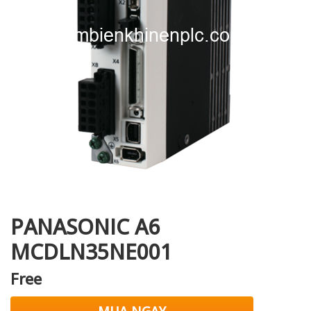
i XNK
PANASONIC A6
MCDLN35NE001
Free