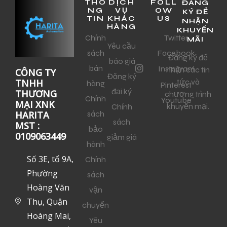
THÔ
DỊCH
FOLL
ĐĂNG
NG
VỤ
OW
KÝ ĐỂ
TIN
KHÁC
US
NHẬN
HÀNG
KHUYẾN
Chính
Twitter
MÃI
Yêu cầu
sách
Facebook
Đăng ký để
báo giá
bán
Instagram
nhận các tin
CÔNG TY
Đăng ký
tức và
TNHH
hàng
Pinterest
đại ký
THƯƠNG
chương trình
Chính
Youtube
MẠI XNK
khuyến mại.
Chính
sách
HARITA
sách
MST :
bảo
0109063449
giảm giá
hành
Số 3E, tổ 9A,
Chính
Phường
sách
Hoàng Văn
vận
Thụ, Quận
chuyển
Hoàng Mai,
Yêu