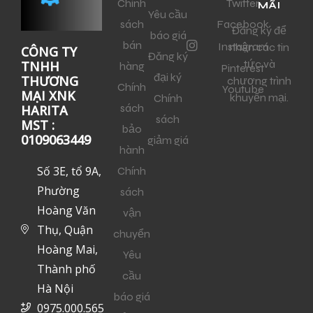
Chính
Twitter
MÃI
Yêu cầu
sách
Facebook
Đăng ký để
báo giá
bán
Instagram
nhận các tin
CÔNG TY
Đăng ký
tức và
TNHH
hàng
Pinterest
đại ký
THƯƠNG
chương trình
Chính
Youtube
MẠI XNK
khuyến mại.
Chính
sách
HARITA
sách
MST :
bảo
0109063449
giảm giá
hành
Số 3E, tổ 9A,
Chính
Phường
sách
Hoàng Văn
vận
Thụ, Quận
chuyển
Hoàng Mai,
Yêu
Thành phố
cầu
Hà Nội
báo giá
0975.000.565