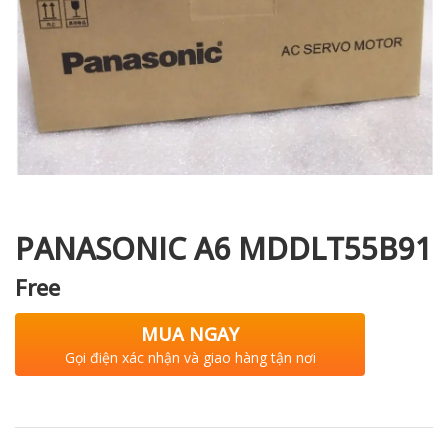
i XNK
PANASONIC A6 MDDLT55B91
Free
MUA NGAY
Gọi điện xác nhận và giao hàng tận nơi