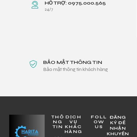
HỖ TRỢ: 0975.000.565
24/7
BẢO MẬT THÔNG TIN
Bảo mật thông tin khách hàng
THÔ
DỊCH
FOLL
ĐĂNG
NG
VỤ
OW
KÝ ĐỂ
TIN
KHÁC
US
NHẬN
HÀNG
KHUYẾN