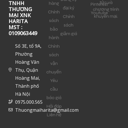
tức và
TNHH
hàng
Pinterest
đại ký
THƯƠNG
chương trình
Chính
Youtube
MẠI XNK
khuyến mại.
Chính
sách
HARITA
sách
MST :
bảo
0109063449
giảm giá
hành
Số 3E, tổ 9A,
Chính
Phường
sách
Hoàng Văn
vận
Thụ, Quận
chuyển
Hoàng Mai,
Yêu
Thành phố
cầu
Hà Nội
báo giá
0975.000.565
Hỏi đáp
Thuongmaiharita@gmail.com
Liên hệ