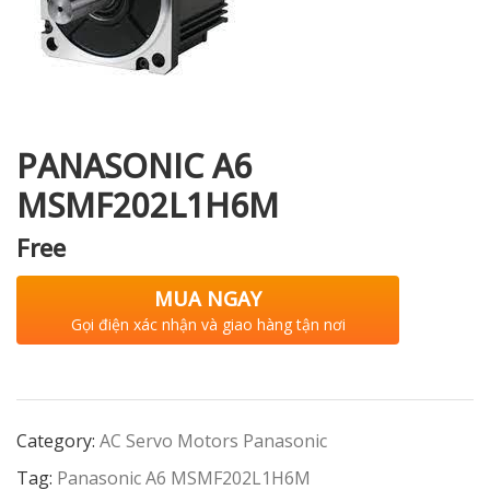
i XNK
PANASONIC A6
MSMF202L1H6M
Free
MUA NGAY
Gọi điện xác nhận và giao hàng tận nơi
Category:
AC Servo Motors Panasonic
Tag:
Panasonic A6 MSMF202L1H6M