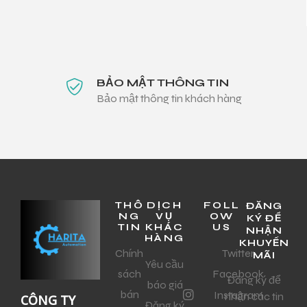
BẢO MẬT THÔNG TIN
Bảo mật thông tin khách hàng
THÔ
DỊCH
FOLL
ĐĂNG
NG
VỤ
OW
KÝ ĐỂ
TIN
KHÁC
US
NHẬN
HÀNG
KHUYẾN
Chính
Twitter
MÃI
Yêu cầu
sách
Facebook
Đăng ký để
báo giá
bán
Instagram
nhận các tin
CÔNG TY
Đăng ký