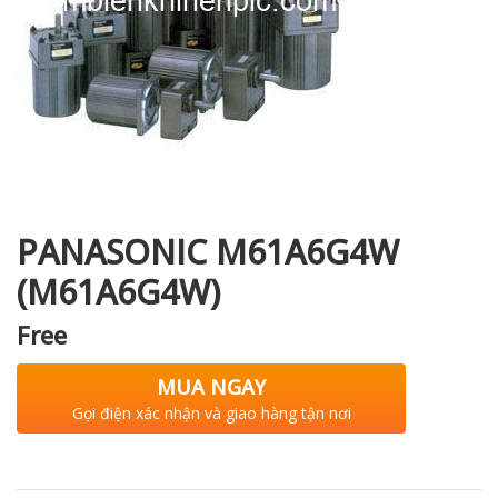
i XNK
PANASONIC M61A6G4W
(M61A6G4W)
Free
MUA NGAY
Gọi điện xác nhận và giao hàng tận nơi