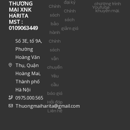
đại ký
THƯƠNG
chương trình
Chính
Youtube
MẠI XNK
khuyến mại.
Chính
sách
HARITA
sách
MST :
bảo
0109063449
giảm giá
hành
Số 3E, tổ 9A,
Chính
Phường
sách
Hoàng Văn
vận
Thụ, Quận
chuyển
Hoàng Mai,
Yêu
Thành phố
cầu
Hà Nội
báo giá
0975.000.565
Hỏi đáp
Thuongmaiharita@gmail.com
Liên hệ