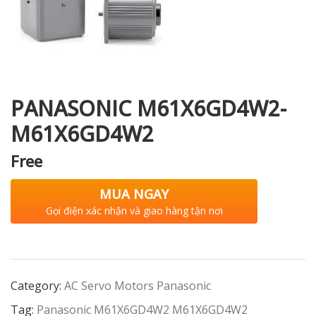
i XNK
PANASONIC M61X6GD4W2-
M61X6GD4W2
Free
MUA NGAY
Gọi điện xác nhận và giao hàng tận nơi
Category:
AC Servo Motors Panasonic
Tag:
Panasonic M61X6GD4W2 M61X6GD4W2