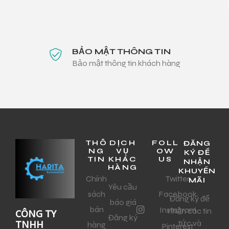
BẢO MẬT THÔNG TIN
Bảo mật thông tin khách hàng
THÔ
DỊCH
FOLL
ĐĂNG
NG
VỤ
OW
KÝ ĐỂ
TIN
KHÁC
US
NHẬN
HÀNG
KHUYẾN
Chính
Twitter
MÃI
Yêu cầu
sách
Facebook
Đăng ký để
báo giá
bán
Instagram
nhận các tin
CÔNG TY
Đăng ký
tức và
TNHH
hàng
Pinterest