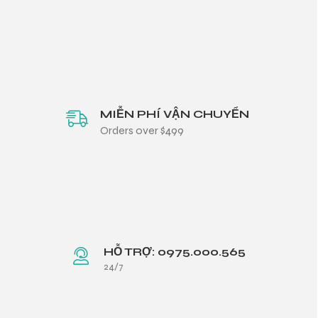
MIỄN PHÍ VẬN CHUYỂN
Orders over $499
HỖ TRỢ: 0975.000.565
24/7