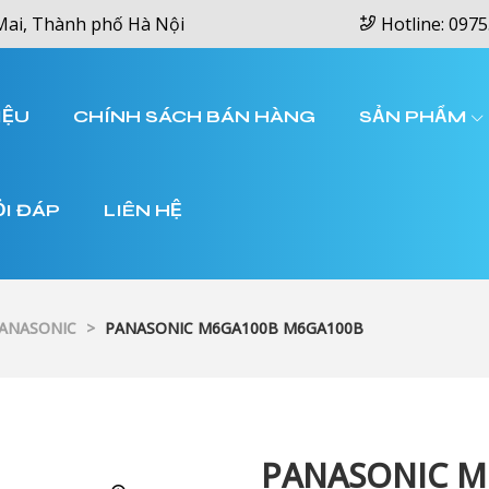
Mai, Thành phố Hà Nội
Hotline: 0975
IỆU
CHÍNH SÁCH BÁN HÀNG
SẢN PHẨM
ỎI ĐÁP
LIÊN HỆ
PANASONIC
>
PANASONIC M6GA100B M6GA100B
PANASONIC M