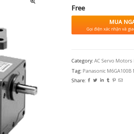
Free
MUA NG
Gọi điện xác nhận và gia
Category:
AC Servo Motors
Tag:
Panasonic M6GA100B
Share: