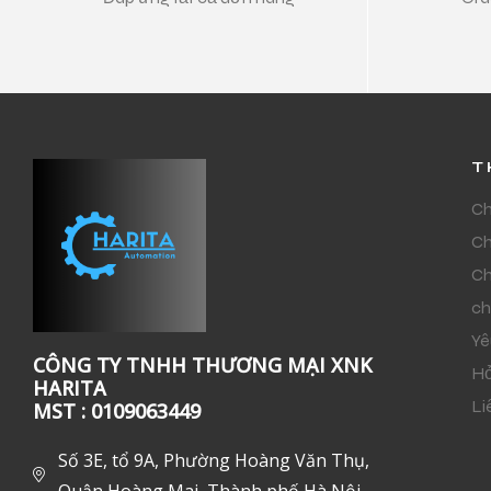
T
Ch
Ch
Ch
ch
Yê
CÔNG TY TNHH THƯƠNG MẠI XNK
Hỏ
HARITA
Li
MST : 0109063449
Số 3E, tổ 9A, Phường Hoàng Văn Thụ,
Quận Hoàng Mai, Thành phố Hà Nội