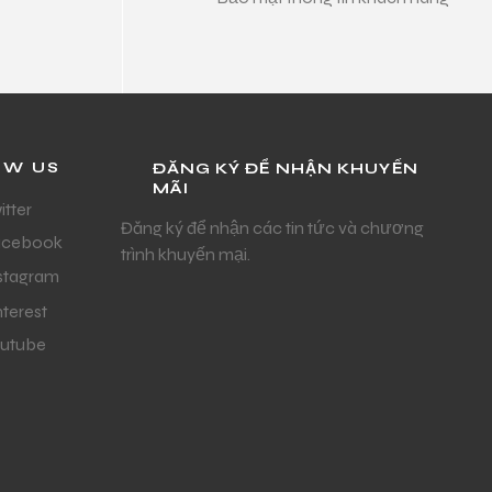
OW US
ĐĂNG KÝ ĐỂ NHẬN KHUYẾN
MÃI
itter
Đăng ký để nhận các tin tức và chương
acebook
trình khuyến mại.
stagram
nterest
utube