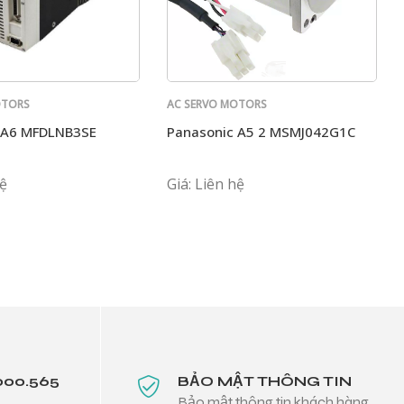
OTORS
AC SERVO MOTORS
PANASONIC
 A6 MFDLNB3SE
Panasonic A5 2 MSMJ042G1C
hệ
Giá: Liên hệ
000.565
BẢO MẬT THÔNG TIN
Bảo mật thông tin khách hàng