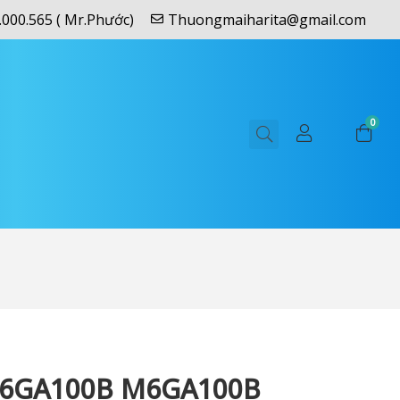
.000.565 ( Mr.Phước)
Thuongmaiharita@gmail.com
0
6GA100B M6GA100B