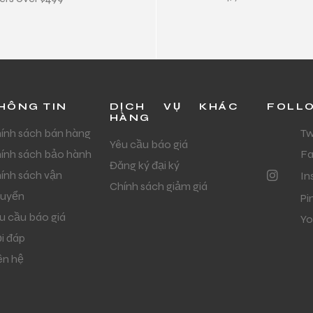
HÔNG TIN
DỊCH VỤ KHÁC
FOLL
HÀNG
ính sách bán hàng
Tw
Yêu cầu báo giá
ính sách bảo hành
F
Đăng ký đại ký
ính sách vận
In
Chính sách giảm giá
uyển
Pi
u cầu báo giá
Yo
i đáp
ên hệ