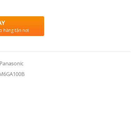
AY
o hàng tận nơi
 Panasonic
 M6GA100B