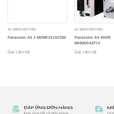
AC SERVO MOTORS
AC SERVO MOTORS
PANASONIC
PANASONIC
Panasonic A5 2 MDME252GCDM
Panasonic A4 400W
MHMD042P1V
Giá: Liên hệ
Giá: Liên hệ
ĐÁP ỨNG ĐƠN HÀNG
MI
Đáp ứng tất cả đơn hàng
Ord