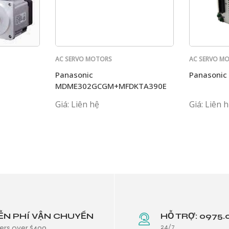
AC SERVO MOTORS
AC SERVO M
PANASONIC
PANASONIC
Panasonic
Panasonic
MDME302GCGM+MFDKTA390E
Giá: Liên hệ
Giá: Liên 
ỄN PHÍ VẬN CHUYỂN
HỖ TRỢ: 0975.
24/7
ers over $499