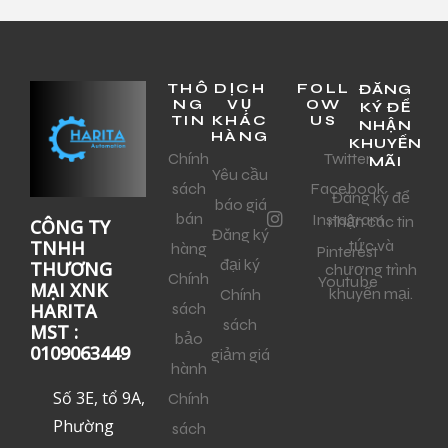
THÔ
DỊCH
FOLL
ĐĂNG
NG
VỤ
OW
KÝ ĐỂ
TIN
KHÁC
US
NHẬN
HÀNG
KHUYẾN
Chính
Twitter
MÃI
Yêu cầu
sách
Facebook
Đăng ký để
báo giá
bán
Instagram
nhận các tin
CÔNG TY
Đăng ký
tức và
TNHH
hàng
Pinterest
đại ký
THƯƠNG
chương trình
Chính
Youtube
MẠI XNK
khuyến mại.
Chính
sách
HARITA
sách
MST :
bảo
0109063449
giảm giá
hành
Số 3E, tổ 9A,
Chính
Phường
sách