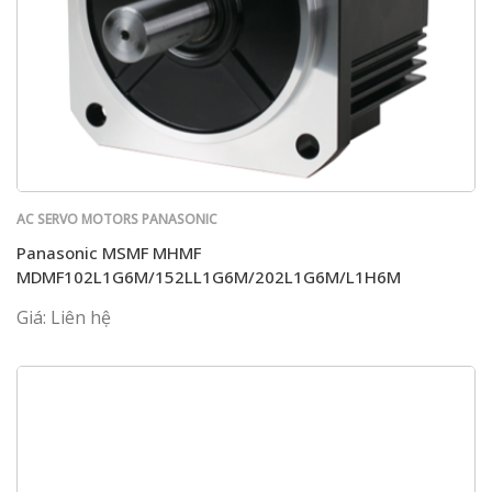
AC SERVO MOTORS PANASONIC
Panasonic MSMF MHMF
MDMF102L1G6M/152LL1G6M/202L1G6M/L1H6M
Giá: Liên hệ