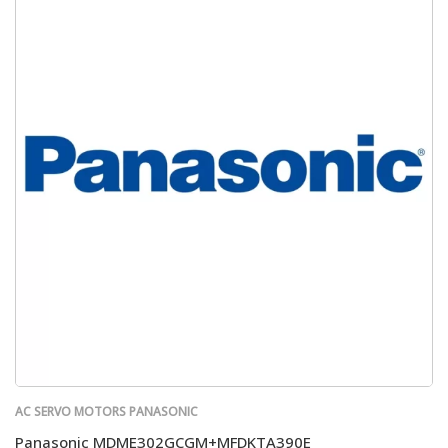
AC SERVO MOTORS PANASONIC
Panasonic MDME302GCGM+MFDKTA390E