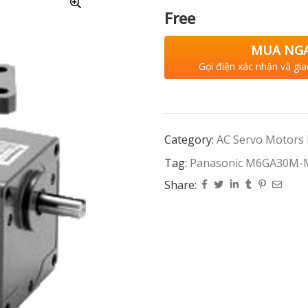
Free
MUA NG
Gọi điện xác nhận và gia
Category:
AC Servo Motors
Tag:
Panasonic M6GA30M
Share: