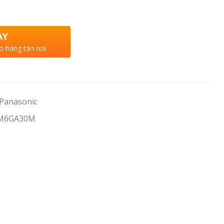
AY
o hàng tận nơi
 Panasonic
-M6GA30M