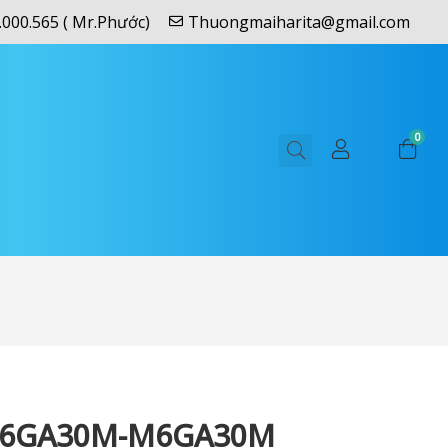
.000.565 ( Mr.Phước)
Thuongmaiharita@gmail.com
0
M6GA30M-M6GA30M