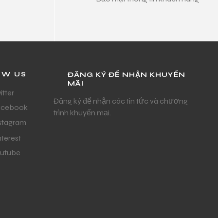
OW US
ĐĂNG KÝ ĐỂ NHẬN KHUYẾN
MÃI
itter
Đăng ký để nhận các tin tức và chương
acebook
trình khuyến mại.
stagram
nterest
utube