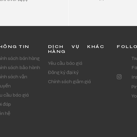
HÔNG TIN
DỊCH VỤ KHÁC
FOLL
HÀNG
ính sách bán hàng
Tw
Yêu cầu báo giá
ính sách bảo hành
F
Đăng ký đại ký
ính sách vận
In
Chính sách giảm giá
uyển
Pi
u cầu báo giá
Yo
i đáp
ên hệ