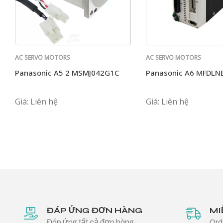
AC SERVO MOTORS
AC SERVO MOTORS
PANASONIC
PANASONIC
Panasonic A5 2 MSMJ042G1C
Panasonic A6 MFDLN
Giá: Liên hệ
Giá: Liên hệ
ĐÁP ỨNG ĐƠN HÀNG
MI
Đáp ứng tất cả đơn hàng
Ord