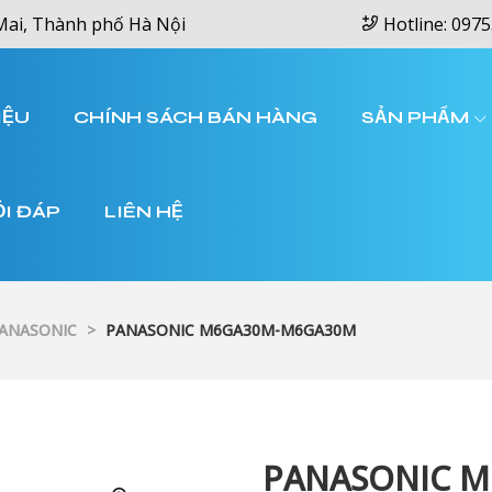
Mai, Thành phố Hà Nội
Hotline: 0975
IỆU
CHÍNH SÁCH BÁN HÀNG
SẢN PHẨM
ỎI ĐÁP
LIÊN HỆ
PANASONIC
>
PANASONIC M6GA30M-M6GA30M
PANASONIC 