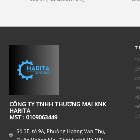
T
Ch
Ch
Ch
ch
Yê
CÔNG TY TNHH THƯƠNG MẠI XNK
Hỏ
HARITA
Li
MST : 0109063449
Số 3E, tổ 9A, Phường Hoàng Văn Thụ,
Quận Hoàng Mai, Thành phố Hà Nội