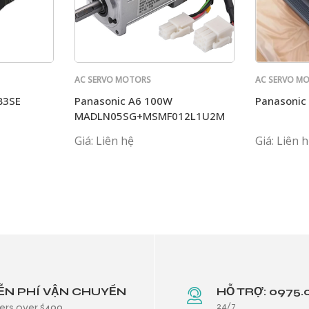
AC SERVO MOTORS
AC SERVO M
PANASONIC
PANASONIC
B3SE
Panasonic A6 100W
Panasoni
MADLN05SG+MSMF012L1U2M
Giá: Liên hệ
Giá: Liên 
ỄN PHÍ VẬN CHUYỂN
HỖ TRỢ: 0975.
24/7
ers over $499