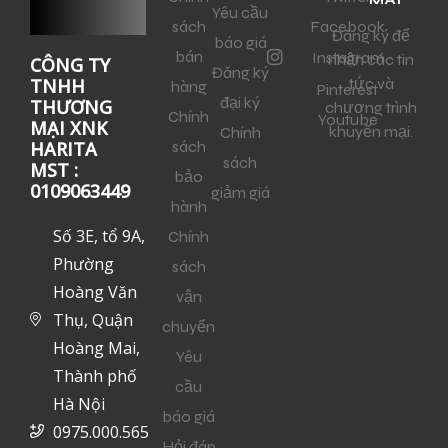
Yêu cầu
sách
Facebook
Đăng ký để
báo giá
bán
Instagram
nhận các tin
CÔNG TY
Đăng ký
tức và
TNHH
hàng
Pinterest
đại ký
THƯƠNG
chương trình
Chính
Youtube
MẠI XNK
khuyến mại.
Chính
sách
HARITA
sách
MST :
bảo
0109063449
giảm giá
hành
Số 3E, tổ 9A,
Chính
Phường
sách
Hoàng Văn
vận
Thụ, Quận
chuyển
Hoàng Mai,
Yêu
Thành phố
cầu
Hà Nội
báo giá
0975.000.565
Hỏi đáp