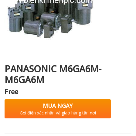
i XNK
PANASONIC M6GA6M-
M6GA6M
Free
MUA NGAY
Gọi điện xác nhận và giao hàng tận nơi