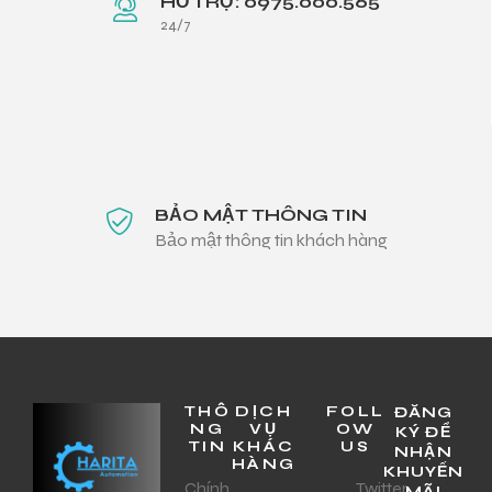
HỖ TRỢ: 0975.000.565
24/7
BẢO MẬT THÔNG TIN
Bảo mật thông tin khách hàng
THÔ
DỊCH
FOLL
ĐĂNG
NG
VỤ
OW
KÝ ĐỂ
TIN
KHÁC
US
NHẬN
HÀNG
KHUYẾN
Chính
Twitter
MÃI