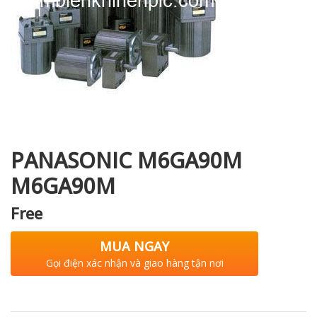
i XNK
PANASONIC M6GA90M
M6GA90M
Free
MUA NGAY
Gọi điện xác nhận và giao hàng tận nơi