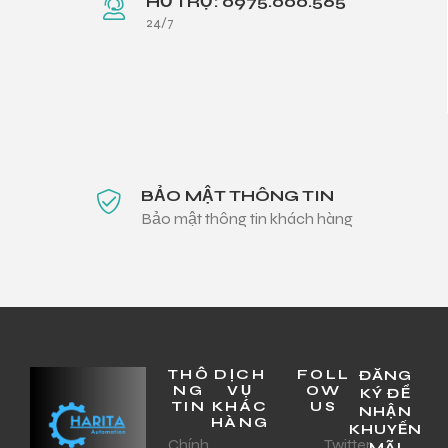
HỖ TRỢ: 0975.000.565
24/7
BẢO MẬT THÔNG TIN
Bảo mật thông tin khách hàng
THÔ
DỊCH
FOLL
ĐĂNG
NG
VỤ
OW
KÝ ĐỂ
TIN
KHÁC
US
NHẬN
HÀNG
KHUYẾN
Chính
Twitter
MÃI