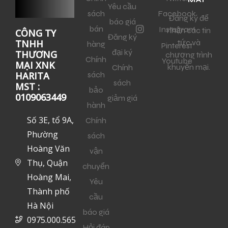
Yêu cầu
sách
Facebook
Đăng ký để
báo giá
bán
Instagram
nhận các tin
CÔNG TY
Đăng ký
tức và
TNHH
hàng
Pinterest
đại ký
THƯƠNG
chương trình
Chính
Youtube
MẠI XNK
khuyến mại.
Chính
sách
HARITA
sách
MST :
bảo
0109063449
giảm giá
hành
Số 3E, tổ 9A,
Chính
Phường
sách
Hoàng Văn
vận
Thụ, Quận
chuyển
Hoàng Mai,
Yêu
Thành phố
cầu
Hà Nội
báo giá
0975.000.565
Hỏi đáp