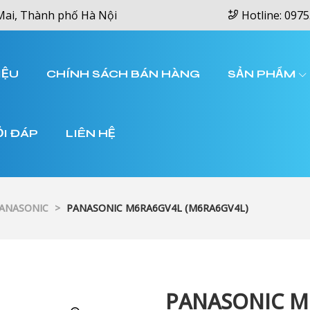
Mai, Thành phố Hà Nội
Hotline: 0975
IỆU
CHÍNH SÁCH BÁN HÀNG
SẢN PHẨM
ỎI ĐÁP
LIÊN HỆ
PANASONIC
>
PANASONIC M6RA6GV4L (M6RA6GV4L)
PANASONIC M