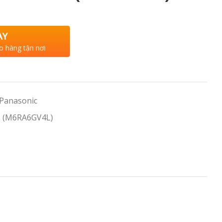
AY
o hàng tận nơi
 Panasonic
 (M6RA6GV4L)