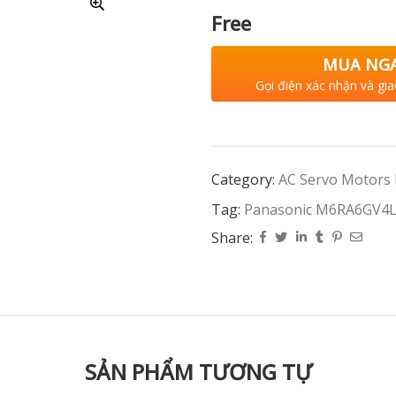
Free
MUA NG
Gọi điện xác nhận và gia
Category:
AC Servo Motors
Tag:
Panasonic M6RA6GV4L
Share:
SẢN PHẨM TƯƠNG TỰ