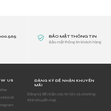
000.565
BẢO MẬT THÔNG TIN
Bảo mật thông tin khách hàng
OW US
ĐĂNG KÝ ĐỂ NHẬN KHUYẾN
MÃI
itter
Đăng ký để nhận các tin tức và chương
acebook
trình khuyến mại.
stagram