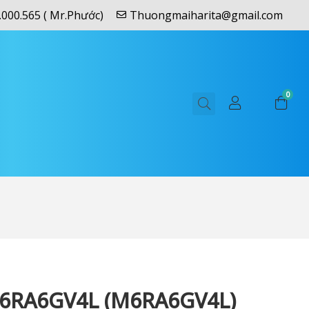
.000.565 ( Mr.Phước)
Thuongmaiharita@gmail.com
0
6RA6GV4L (M6RA6GV4L)