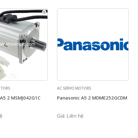
OTORS
AC SERVO MOTORS
PANASONIC
 A5 2 MSMJ042G1C
Panasonic A5 2 MDME252GCDM
3220
hệ
Giá: Liên hệ