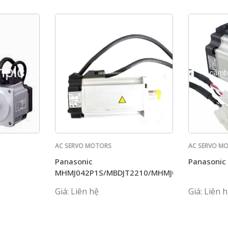
AC SERVO MOTORS
AC SERVO M
PANASONIC
PANASONIC
Panasonic
Panasonic
MHMJ042P1S/MBDJT2210/MHMJ082P1S+MCDJT
Giá: Liên hệ
Giá: Liên 