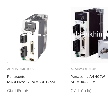
AC SERVO MOTORS
AC SERVO MOTORS
PANASONIC
PANASONIC
Panasonic
Panasonic A4 400W
MADLN25SE/15/MBDLT25SF
MHMD042P1V
MCDLN35 G BE MADKT1107
Giá: Liên hệ
Giá: Liên hệ