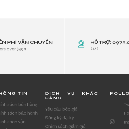
ỄN PHÍ VẬN CHUYỂN
HỖ TRỢ: 0975.
24/7
ers over $499
HÔNG TIN
DỊCH VỤ KHÁC
FOLL
HÀNG
ính sách bán hàng
Tw
Yêu cầu báo giá
ính sách bảo hành
F
Đăng ký đại ký
ính sách vận
In
Chính sách giảm giá