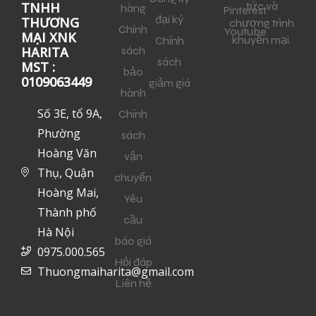
tức và
TNHH
hàng
Pinterest
đại ký
THƯƠNG
chương trình
Chính
Youtube
MẠI XNK
khuyến mại.
Chính
sách
HARITA
sách
MST :
bảo
0109063449
giảm giá
hành
Số 3E, tổ 9A,
Chính
Phường
sách
Hoàng Văn
vận
Thụ, Quận
chuyển
Hoàng Mai,
Yêu
Thành phố
cầu
Hà Nội
báo giá
0975.000.565
Hỏi đáp
Thuongmaiharita@gmail.com
Liên hệ