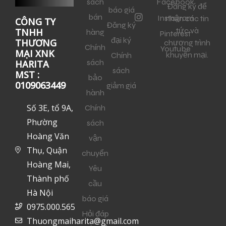
sách
Facebook
Đăng ký để
báo giá
bán
Instagram
nhận các tin
CÔNG TY
Đăng ký
tức và
TNHH
hàng
Pinterest
đại ký
THƯƠNG
chương trình
Chính
Youtube
MẠI XNK
khuyến mại.
Chính
sách
HARITA
sách
MST :
bảo
0109063449
giảm giá
hành
Số 3E, tổ 9A,
Chính
Phường
sách
Hoàng Văn
vận
Thụ, Quận
chuyển
Hoàng Mai,
Yêu
Thành phố
cầu
Hà Nội
báo giá
0975.000.565
Hỏi đáp
Thuongmaiharita@gmail.com