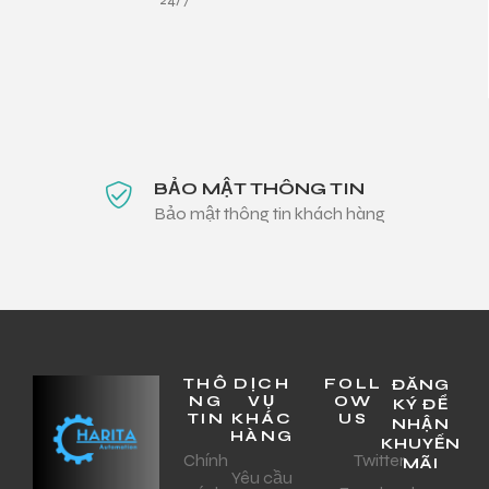
BẢO MẬT THÔNG TIN
Bảo mật thông tin khách hàng
THÔ
DỊCH
FOLL
ĐĂNG
NG
VỤ
OW
KÝ ĐỂ
TIN
KHÁC
US
NHẬN
HÀNG
KHUYẾN
Chính
Twitter
MÃI
Yêu cầu