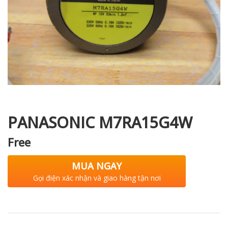
i XNK
PANASONIC M7RA15G4W
Free
MUA NGAY
Gọi điện xác nhận và giao hàng tận nơi