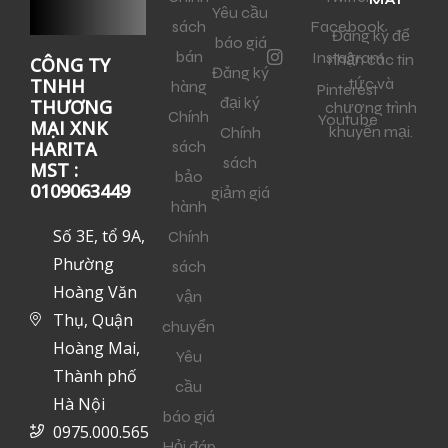
Yêu cầu
sách
Facebook
Đăng ký để
báo giá
bán
Instagram
nhận các tin
CÔNG TY
Đăng ký
tức và
TNHH
hàng
Pinterest
đại ký
THƯƠNG
chương trình
Chính
Youtube
MẠI XNK
khuyến mại.
Chính
sách
HARITA
sách
MST :
bảo
0109063449
giảm giá
hành
Số 3E, tổ 9A,
Chính
Phường
sách
Hoàng Văn
vận
Thụ, Quận
chuyển
Hoàng Mai,
Yêu
Thành phố
cầu
Hà Nội
báo giá
0975.000.565
Hỏi đáp