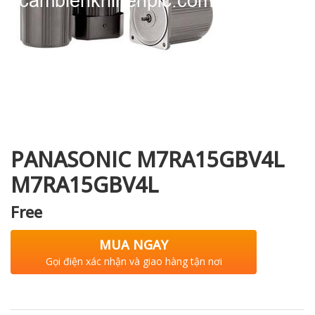
i XNK
PANASONIC M7RA15GBV4L
M7RA15GBV4L
Free
MUA NGAY
Gọi điện xác nhận và giao hàng tận nơi