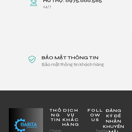
HỖ TRỢ: 0975.000.565
24/7
BẢO MẬT THÔNG TIN
Bảo mật thông tin khách hàng
THÔ
DỊCH
FOLL
ĐĂNG
NG
VỤ
OW
KÝ ĐỂ
TIN
KHÁC
US
NHẬN
HÀNG
KHUYẾN
Chính
Twitter
MÃI