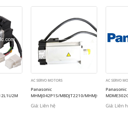
AC SERVO MOTORS
AC SERVO M
PANASONIC
PANASONIC
Panasonic
Panasonic
12L1U2M
MHMJ042P1S/MBDJT2210/MHMJ082P1S+MCDJT
MDME302
Giá: Liên hệ
Giá: Liên 