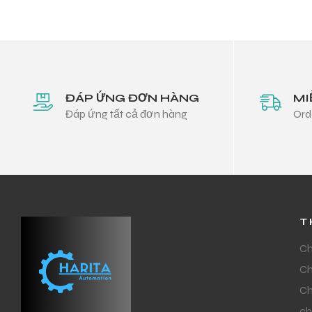
ĐÁP ỨNG ĐƠN HÀNG
MI
Đáp ứng tất cả đơn hàng
Ord
T
Ch
Ch
Ch
ch