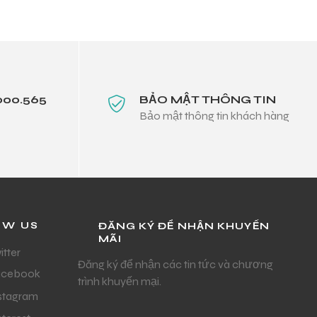
000.565
BẢO MẬT THÔNG TIN
Bảo mật thông tin khách hàng
OW US
ĐĂNG KÝ ĐỂ NHẬN KHUYẾN
MÃI
itter
Đăng ký để nhận các tin tức và chương
acebook
trình khuyến mại.
stagram