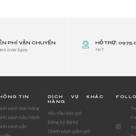
ỄN PHÍ VẬN CHUYỂN
HỖ TRỢ: 0975.
24/7
ers over $499
HÔNG TIN
DỊCH VỤ KHÁC
FOLL
HÀNG
ính sách bán hàng
Tw
Yêu cầu báo giá
ính sách bảo hành
F
Đăng ký đại ký
ính sách vận
In
Chính sách giảm giá
uyển