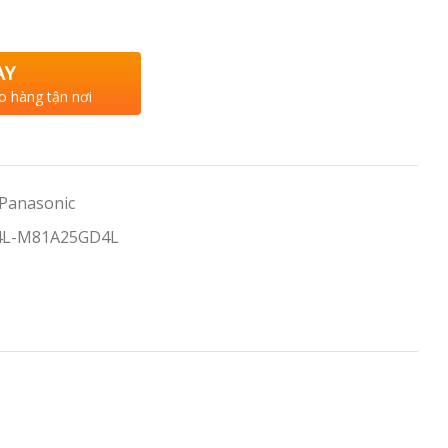
AY
o hàng tận nơi
 Panasonic
4L-M81A25GD4L