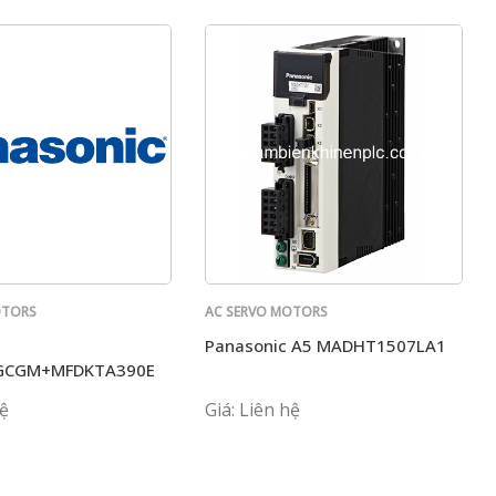
OTORS
AC SERVO MOTORS
PANASONIC
Panasonic A5 MADHT1507LA1
3220
GCGM+MFDKTA390E
hệ
Giá: Liên hệ