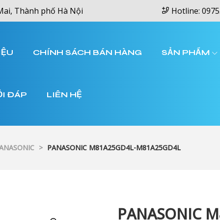
Mai, Thành phố Hà Nội
Hotline: 0975
IỆU
CHÍNH SÁCH BÁN HÀNG
SẢN PHẨM
ỎI ĐÁP
LIÊN HỆ
PANASONIC
>
PANASONIC M81A25GD4L-M81A25GD4L
PANASONIC M