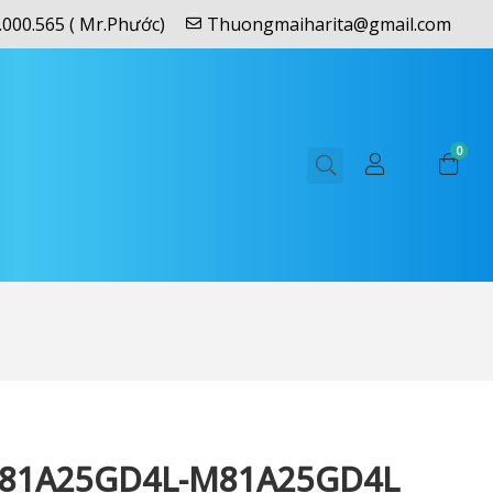
.000.565 ( Mr.Phước)
Thuongmaiharita@gmail.com
0
81A25GD4L-M81A25GD4L