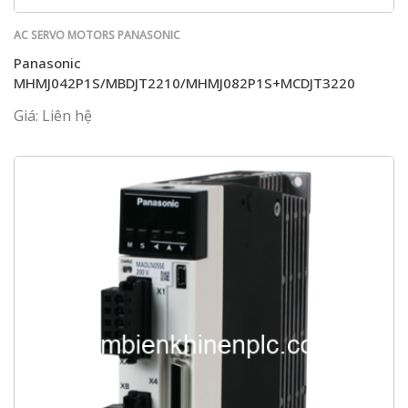
AC SERVO MOTORS PANASONIC
Panasonic
MHMJ042P1S/MBDJT2210/MHMJ082P1S+MCDJT3220
Giá: Liên hệ