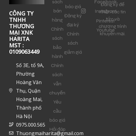
sách
Facebook
Đăng ký để
báo giá
bán
Instagram
nhận các tin
CÔNG TY
Đăng ký
tức và
TNHH
hàng
Pinterest
đại ký
THƯƠNG
chương trình
Chính
Youtube
MẠI XNK
khuyến mại.
Chính
sách
HARITA
sách
MST :
bảo
0109063449
giảm giá
hành
Số 3E, tổ 9A,
Chính
Phường
sách
Hoàng Văn
vận
Thụ, Quận
chuyển
Hoàng Mai,
Yêu
Thành phố
cầu
Hà Nội
báo giá
0975.000.565
Hỏi đáp
Thuongmaiharita@gmail.com