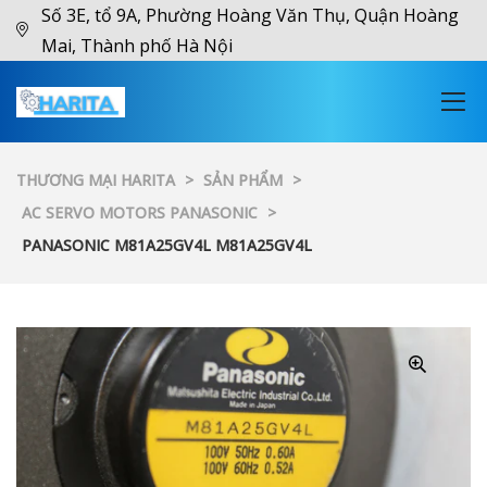
Số 3E, tổ 9A, Phường Hoàng Văn Thụ, Quận Hoàng
Mai, Thành phố Hà Nội
THƯƠNG MẠI HARITA
>
SẢN PHẨM
>
AC SERVO MOTORS PANASONIC
>
PANASONIC M81A25GV4L M81A25GV4L