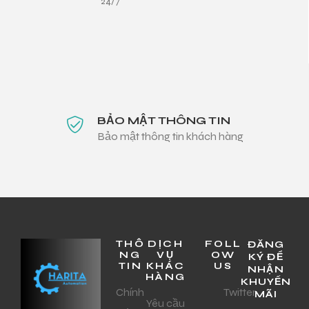
24/7
BẢO MẬT THÔNG TIN
Bảo mật thông tin khách hàng
THÔ
DỊCH
FOLL
ĐĂNG
NG
VỤ
OW
KÝ ĐỂ
TIN
KHÁC
US
NHẬN
HÀNG
KHUYẾN
Chính
Twitter
MÃI
Yêu cầu