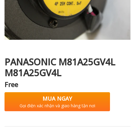
i XNK
PANASONIC M81A25GV4L
M81A25GV4L
Free
MUA NGAY
Gọi điện xác nhận và giao hàng tận nơi