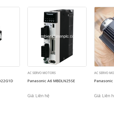
AC SERVO MOTORS
AC SERVO M
PANASONIC
PANASONIC
022G1D
Panasonic A6 MBDLN25SE
Panasoni
Giá: Liên hệ
Giá: Liên 