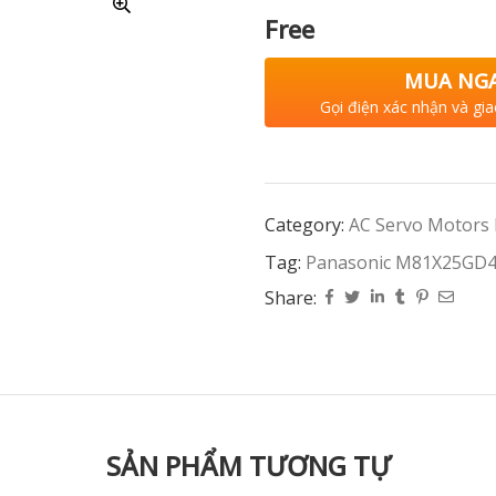
Free
MUA NG
Gọi điện xác nhận và gia
Category:
AC Servo Motors
Tag:
Panasonic M81X25GD4
Share:
SẢN PHẨM TƯƠNG TỰ