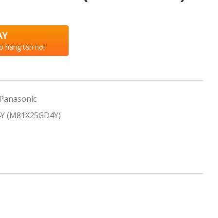
AY
o hàng tận nơi
 Panasonic
Y (M81X25GD4Y)