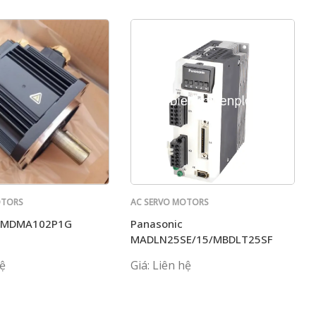
OTORS
AC SERVO MOTORS
PANASONIC
c MDMA102P1G
Panasonic
MADLN25SE/15/MBDLT25SF
MCDLN35 G BE MADKT1107
hệ
Giá: Liên hệ