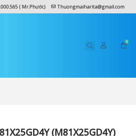
.000.565 ( Mr.Phước)
Thuongmaiharita@gmail.com
0
81X25GD4Y (M81X25GD4Y)