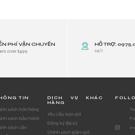
ỄN PHÍ VẬN CHUYỂN
HỖ TRỢ: 0975.
24/7
ers over $499
HÔNG TIN
DỊCH VỤ KHÁC
FOLL
HÀNG
ính sách bán hàng
Tw
Yêu cầu báo giá
ính sách bảo hành
F
Đăng ký đại ký
ính sách vận
In
Chính sách giảm giá