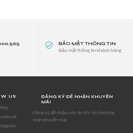
000.565
BẢO MẬT THÔNG TIN
Bảo mật thông tin khách hàng
OW US
ĐĂNG KÝ ĐỂ NHẬN KHUYẾN
MÃI
itter
Đăng ký để nhận các tin tức và chương
acebook
trình khuyến mại.
stagram