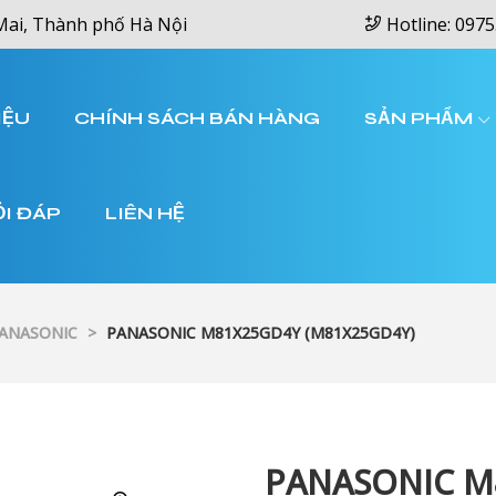
Mai, Thành phố Hà Nội
Hotline: 0975
IỆU
CHÍNH SÁCH BÁN HÀNG
SẢN PHẨM
ỎI ĐÁP
LIÊN HỆ
PANASONIC
>
PANASONIC M81X25GD4Y (M81X25GD4Y)
PANASONIC M