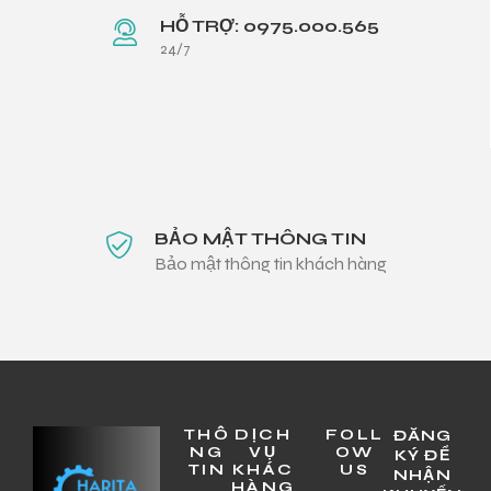
HỖ TRỢ: 0975.000.565
24/7
BẢO MẬT THÔNG TIN
Bảo mật thông tin khách hàng
THÔ
DỊCH
FOLL
ĐĂNG
NG
VỤ
OW
KÝ ĐỂ
TIN
KHÁC
US
NHẬN
HÀNG