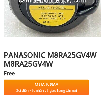
i XNK
PANASONIC M8RA25GV4W
M8RA25GV4W
Free
MUA NGAY
Gọi điện xác nhận và giao hàng tận nơi