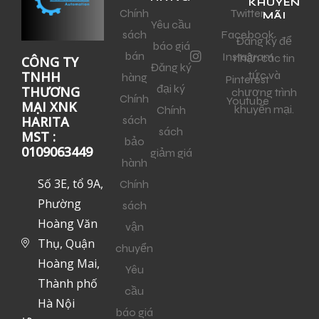
KHUYẾN
Chính
Twitter
MÃI
Yêu cầu
sách
Facebook
Đăng ký để
báo giá
bán
Instagram
nhận các tin
CÔNG TY
Đăng ký
tức và
TNHH
hàng
Pinterest
đại ký
THƯƠNG
chương trình
Chính
Youtube
MẠI XNK
khuyến mại.
Chính
sách
HARITA
sách
MST :
bảo
0109063449
giảm giá
hành
Số 3E, tổ 9A,
Chính
Phường
sách
Hoàng Văn
vận
Thụ, Quận
chuyển
Hoàng Mai,
Yêu
Thành phố
cầu
Hà Nội
báo giá