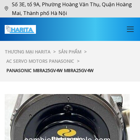
Số 3E, tổ 9A, Phường Hoàng Văn Thụ, Quận Hoàng
Mai, Thành phố Hà Nội
THƯƠNG MẠI HARITA
>
SẢN PHẨM
>
AC SERVO MOTORS PANASONIC
>
PANASONIC M8RA25GV4W M8RA25GV4W