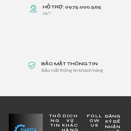
HỖ TRỢ: 0975.000.565
24/7
BẢO MẬT THÔNG TIN
Bảo mật thông tin khách hàng
THÔ
DỊCH
FOLL
ĐĂNG
NG
VỤ
OW
KÝ ĐỂ
TIN
KHÁC
US
NHẬN
HÀNG