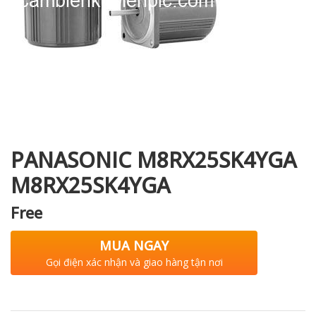
i XNK
PANASONIC M8RX25SK4YGA
M8RX25SK4YGA
Free
MUA NGAY
Gọi điện xác nhận và giao hàng tận nơi