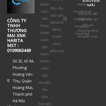
KHUYẾN
Chính
Twitter
MÃI
Yêu cầu
sách
Facebook
Đăng ký để
báo giá
bán
Instagram
nhận các tin
CÔNG TY
Đăng ký
tức và
TNHH
hàng
Pinterest
đại ký
THƯƠNG
chương trình
Chính
Youtube
MẠI XNK
khuyến mại.
Chính
sách
HARITA
sách
MST :
bảo
0109063449
giảm giá
hành
Số 3E, tổ 9A,
Chính
Phường
sách
Hoàng Văn
vận
Thụ, Quận
chuyển
Hoàng Mai,
Yêu
Thành phố
cầu
Hà Nội
báo giá