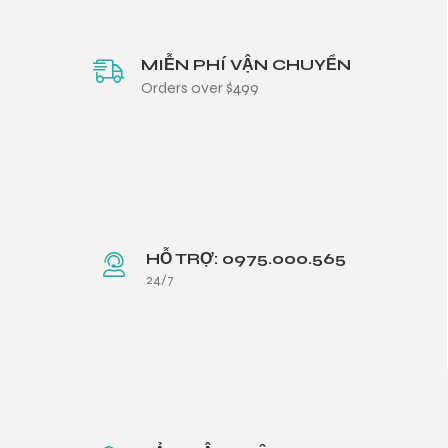
MIỄN PHÍ VẬN CHUYỂN
Orders over $499
HỖ TRỢ: 0975.000.565
24/7