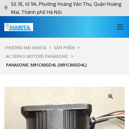
Số 3E, tổ 9A, Phường Hoàng Văn Thụ, Quận Hoàng
Mai, Thành phố Hà Nội
THƯƠNG MẠI HARITA
>
SẢN PHẨM
>
AC SERVO MOTORS PANASONIC
>
PANASONIC M91C60GD4L (M91C60GD4L)