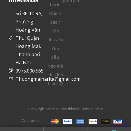
0109063449
giảm giá
hành
Số 3E, tổ 9A,
Chính
Phường
sách
Hoàng Văn
vận
Thụ, Quận
chuyển
Hoàng Mai,
Yêu
Thành phố
cầu
Hà Nội
báo giá
0975.000.565
Hỏi đáp
Thuongmaiharita@gmail.com
Liên hệ
Copyright © 2022 cambienkhinenplc.com
We accept: