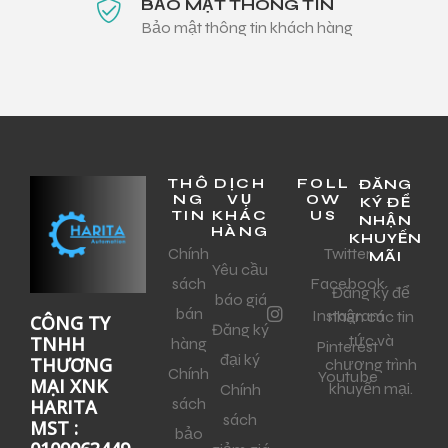
BẢO MẬT THÔNG TIN
Bảo mật thông tin khách hàng
THÔ
DỊCH
FOLL
ĐĂNG
NG
VỤ
OW
KÝ ĐỂ
TIN
KHÁC
US
NHẬN
HÀNG
KHUYẾN
Chính
Twitter
MÃI
Yêu cầu
sách
Facebook
Đăng ký để
báo giá
bán
Instagram
nhận các tin
CÔNG TY
Đăng ký
tức và
TNHH
hàng
Pinterest
đại ký
THƯƠNG
chương trình
Chính
Youtube
MẠI XNK
khuyến mại.
Chính
sách
HARITA
sách
MST :
bảo