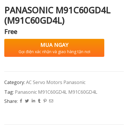
PANASONIC M91C60GD4L
(M91C60GD4L)
Free
MUA NGAY
Gọi điện xác nhận và giao hàng tận nơi
Category:
AC Servo Motors Panasonic
Tag:
Panasonic M91C60GD4L M91C60GD4L
Share: