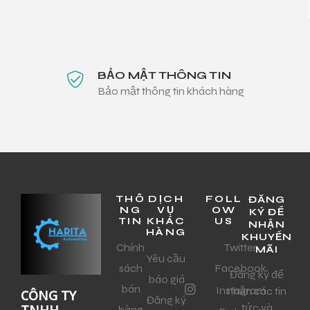
BẢO MẬT THÔNG TIN
Bảo mật thông tin khách hàng
THÔ
DỊCH
FOLL
ĐĂNG
NG
VỤ
OW
KÝ ĐỂ
TIN
KHÁC
US
NHẬN
HÀNG
KHUYẾN
Chính
Twitter
MÃI
Yêu cầu
sách
Facebook
Đăng ký để
báo giá
bán
Instagram
nhận các tin
CÔNG TY
Đăng ký
tức và
TNHH
hàng