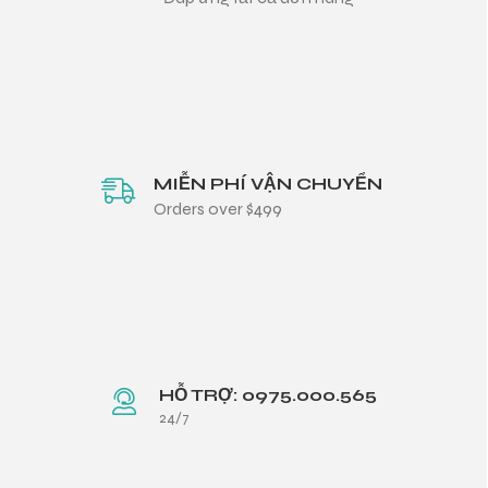
MIỄN PHÍ VẬN CHUYỂN
Orders over $499
HỖ TRỢ: 0975.000.565
24/7