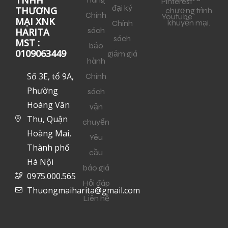
Pinterest
đại ký
THƯƠNG
chương trình
Chính
Youtube
MẠI XNK
khuyến mại.
Chính
sách
HARITA
sách
MST :
bảo
0109063449
giảm giá
hành
Số 3E, tổ 9A,
Chính
Phường
sách
Hoàng Văn
vận
Thụ, Quận
chuyển
Hoàng Mai,
Yêu
Thành phố
cầu
Hà Nội
báo giá
0975.000.565
Hỏi đáp
Thuongmaiharita@gmail.com
Liên hệ