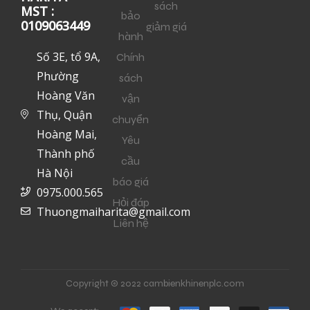
sách
MST :
bảo
0109063449
giảm giá
hành
Số 3E, tổ 9A,
Chính
Phường
sách
Hoàng Văn
vận
Thụ, Quận
chuyển
Hoàng Mai,
Yêu
Thành phố
cầu
Hà Nội
báo giá
0975.000.565
Hỏi đáp
Thuongmaiharita@gmail.com
Liên hệ
Copyright © 2022 cambienkhinenplc.com