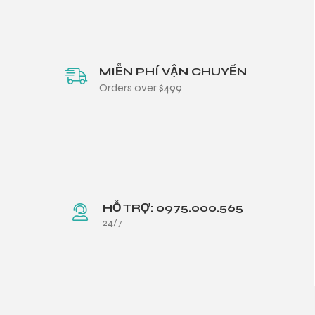
MIỄN PHÍ VẬN CHUYỂN
Orders over $499
HỖ TRỢ: 0975.000.565
24/7