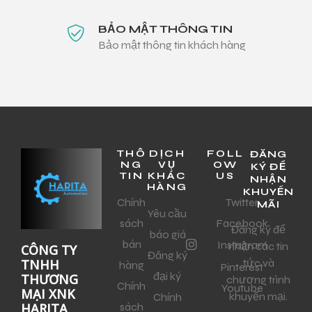
BẢO MẬT THÔNG TIN
Bảo mật thông tin khách hàng
THÔ
DỊCH
FOLL
ĐĂNG
NG
VỤ
OW
KÝ ĐỂ
TIN
KHÁC
US
NHẬN
HÀNG
KHUYẾN
Chính
Twitter
MÃI
Yêu cầu
sách
Facebook
Đăng ký để
báo giá
bán
Instagram
nhận các tin
CÔNG TY
Đăng ký
tức và
TNHH
hàng
Pinterest
đại ký
THƯƠNG
chương trình
Chính
Youtube
MẠI XNK
khuyến mại.
Chính
sách
HARITA