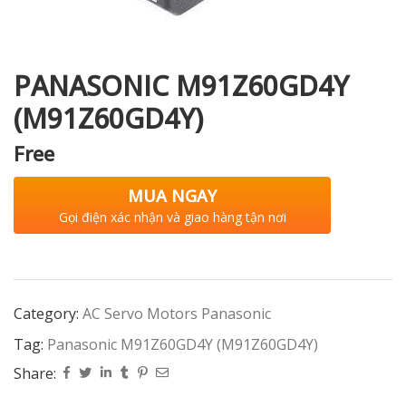
PANASONIC M91Z60GD4Y
i XNK
(M91Z60GD4Y)
Free
MUA NGAY
Gọi điện xác nhận và giao hàng tận nơi
Category:
AC Servo Motors Panasonic
Tag:
Panasonic M91Z60GD4Y (M91Z60GD4Y)
Share: