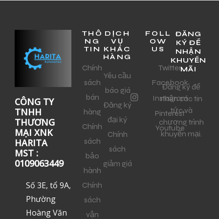
THÔ
DỊCH
FOLL
ĐĂNG
NG
VỤ
OW
KÝ ĐỂ
TIN
KHÁC
US
NHẬN
HÀNG
KHUYẾN
Chính
Twitter
MÃI
Yêu cầu
sách
Facebook
Đăng ký để
báo giá
bán
Instagram
nhận các tin
CÔNG TY
Đăng ký
tức và
TNHH
hàng
Pinterest
đại ký
THƯƠNG
chương trình
Chính
Youtube
MẠI XNK
khuyến mại.
Chính
sách
HARITA
sách
MST :
bảo
0109063449
giảm giá
hành
Số 3E, tổ 9A,
Chính
Phường
sách
Hoàng Văn
vận