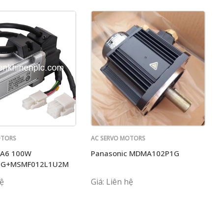
OTORS
AC SERVO MOTORS
PANASONIC
 A6 100W
Panasonic MDMA102P1G
SG+MSMF012L1U2M
hệ
Giá: Liên hệ