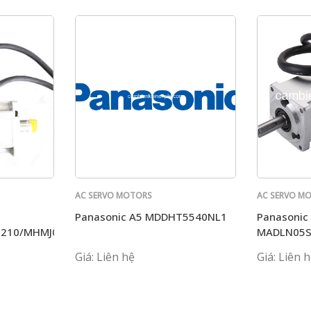
AC SERVO MOTORS
AC SERVO M
PANASONIC
PANASONIC
Panasonic A5 MDDHT5540NL1
Panasonic
2210/MHMJ082P1S+MCDJT3220
MADLN05
Giá: Liên hệ
Giá: Liên 