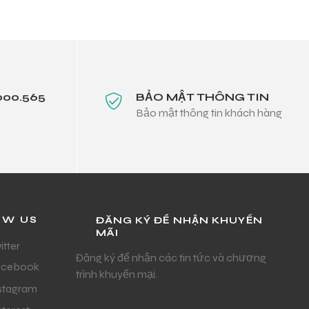
000.565
BẢO MẬT THÔNG TIN
Bảo mật thông tin khách hàng
OW US
ĐĂNG KÝ ĐỂ NHẬN KHUYẾN
MÃI
itter
Đăng ký để nhận các tin tức và chương
acebook
trình khuyến mại.
stagram