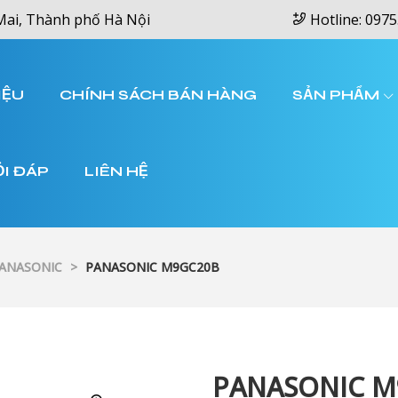
Mai, Thành phố Hà Nội
Hotline: 0975
IỆU
CHÍNH SÁCH BÁN HÀNG
SẢN PHẨM
ỎI ĐÁP
LIÊN HỆ
PANASONIC
>
PANASONIC M9GC20B
PANASONIC M