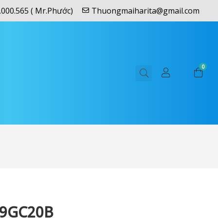
.000.565 ( Mr.Phước)
Thuongmaiharita@gmail.com
0
9GC20B