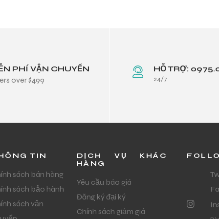
ỄN PHÍ VẬN CHUYỂN
HỖ TRỢ: 0975.
24/7
ers over $499
HÔNG TIN
DỊCH VỤ KHÁC
FOLL
HÀNG
ính sách bán hàng
Tw
Yêu cầu báo giá
ính sách bảo hành
F
Đăng ký đại ký
ính sách vận
In
Chính sách giảm giá
uyển