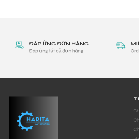
ĐÁP ỨNG ĐƠN HÀNG
MI
Đáp ứng tất cả đơn hàng
Ord
T
Ch
Ch
Ch
ch