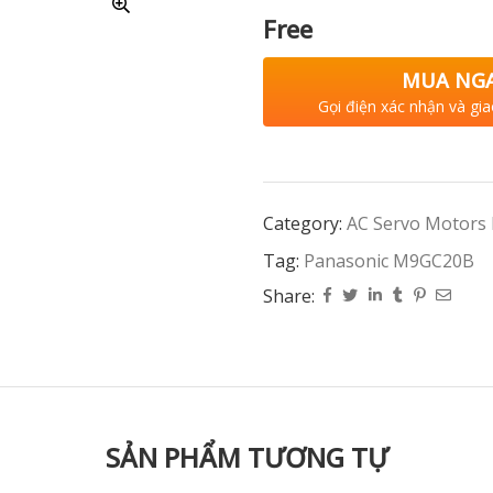
Free
MUA NG
Gọi điện xác nhận và gia
Category:
AC Servo Motors
Tag:
Panasonic M9GC20B
Share:
SẢN PHẨM TƯƠNG TỰ