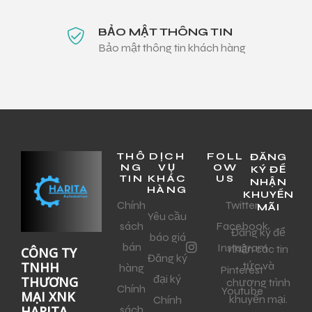
BẢO MẬT THÔNG TIN
Bảo mật thông tin khách hàng
THÔ
DỊCH
FOLL
ĐĂNG
NG
VỤ
OW
KÝ ĐỂ
TIN
KHÁC
US
NHẬN
HÀNG
KHUYẾN
Chính
Twitter
MÃI
Yêu cầu
sách
Facebook
Đăng ký để
báo giá
bán
Instagram
nhận các tin
CÔNG TY
Đăng ký
tức và
TNHH
hàng
Pinterest
đại ký
THƯƠNG
chương trình
Chính
Youtube
MẠI XNK
khuyến mại.
Chính
sách
HARITA