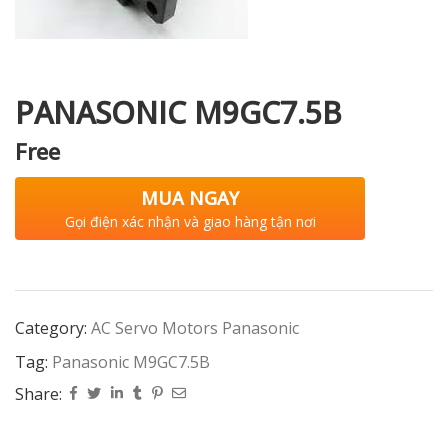
i XNK
PANASONIC M9GC7.5B
Free
MUA NGAY
Gọi điện xác nhận và giao hàng tận nơi
Category:
AC Servo Motors Panasonic
Tag:
Panasonic M9GC7.5B
Share: