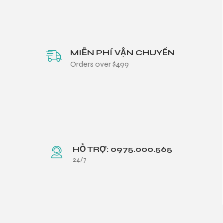
MIỄN PHÍ VẬN CHUYỂN
Orders over $499
HỖ TRỢ: 0975.000.565
24/7