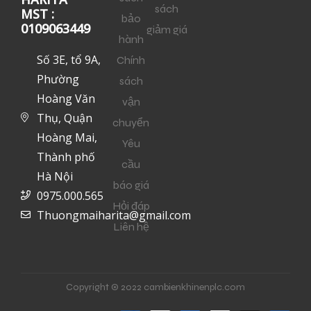
sách
MST :
bảo
0109063449
giảm giá
hành
Số 3E, tổ 9A,
Chính
Phường
sách
Hoàng Văn
vận
Thụ, Quận
chuyển
Hoàng Mai,
Yêu
Thành phố
cầu
Hà Nội
báo giá
0975.000.565
Hỏi đáp
Thuongmaiharita@gmail.com
Liên hệ
Copyright © 2022 cambienkhinenplc.com