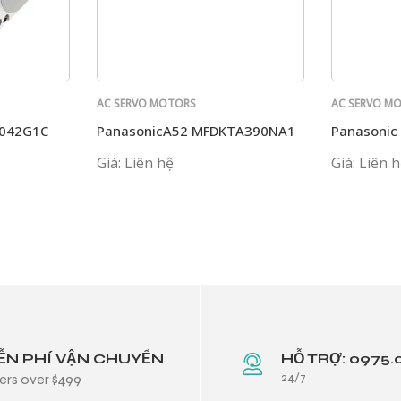
AC SERVO MOTORS
AC SERVO M
PANASONIC
PANASONIC
J042G1C
PanasonicA52 MFDKTA390NA1
Panasoni
Giá: Liên hệ
Giá: Liên 
ỄN PHÍ VẬN CHUYỂN
HỖ TRỢ: 0975.
24/7
ers over $499