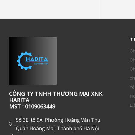
T
Ch
Ch
Ch
ch
Yê
CÔNG TY TNHH THƯƠNG MẠI XNK
Hỏ
HARITA
Li
MST : 0109063449
Số 3E, tổ 9A, Phường Hoàng Văn Thụ,
Quận Hoàng Mai, Thành phố Hà Nội