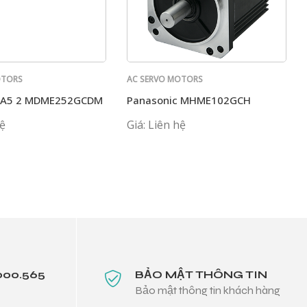
OTORS
AC SERVO MOTORS
PANASONIC
c A5 2 MDME252GCDM
Panasonic MHME102GCH
hệ
Giá: Liên hệ
000.565
BẢO MẬT THÔNG TIN
Bảo mật thông tin khách hàng