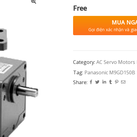
Free
MUA NG
Gọi điện xác nhận và gia
Category:
AC Servo Motors
Tag:
Panasonic M9GD150B
Share: