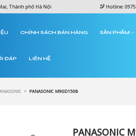
Mai, Thành phố Hà Nội
Hotline: 0975
IỆU
CHÍNH SÁCH BÁN HÀNG
SẢN PHẨM
ỎI ĐÁP
LIÊN HỆ
PANASONIC
>
PANASONIC M9GD150B
PANASONIC M