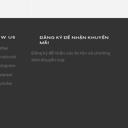
OW US
ĐĂNG KÝ ĐỂ NHẬN KHUYẾN
MÃI
itter
Đăng ký để nhận các tin tức và chương
acebook
trình khuyến mại.
stagram
nterest
utube