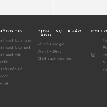
HÔNG TIN
DỊCH VỤ KHÁC
FOLL
HÀNG
ính sách bán hàng
Tw
Yêu cầu báo giá
ính sách bảo hành
F
Đăng ký đại ký
ính sách vận
In
Chính sách giảm giá
uyển
Pi
u cầu báo giá
Yo
i đáp
ên hệ