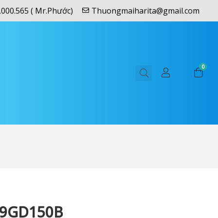
.000.565 ( Mr.Phước)
Thuongmaiharita@gmail.com
0
9GD150B