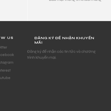
OW US
ĐĂNG KÝ ĐỂ NHẬN KHUYẾN
MÃI
itter
Đăng ký để nhận các tin tức và chương
acebook
trình khuyến mại.
stagram
nterest
utube