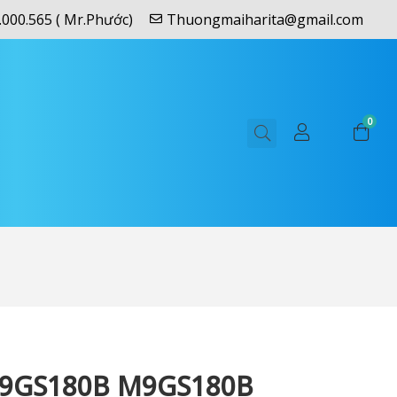
.000.565 ( Mr.Phước)
Thuongmaiharita@gmail.com
0
9GS180B M9GS180B