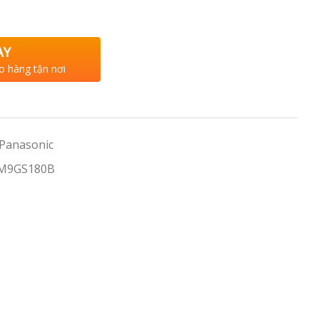
AY
o hàng tận nơi
 Panasonic
 M9GS180B