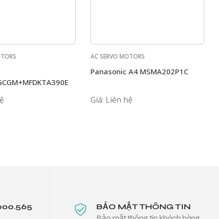
OTORS
AC SERVO MOTORS
PANASONIC
Panasonic A4 MSMA202P1C
GCGM+MFDKTA390E
hệ
Giá: Liên hệ
000.565
BẢO MẬT THÔNG TIN
Bảo mật thông tin khách hàng