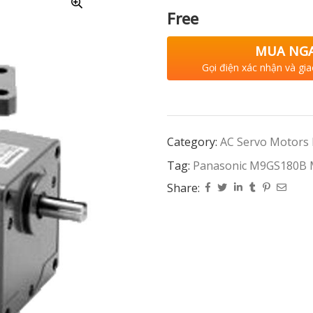
Free
MUA NG
Gọi điện xác nhận và gia
Category:
AC Servo Motors
Tag:
Panasonic M9GS180B
Share: