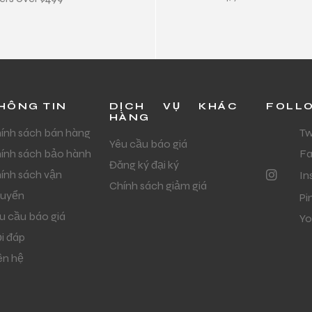
HÔNG TIN
DỊCH VỤ KHÁC
FOLL
HÀNG
ính sách bán hàng
Tw
Yêu cầu báo giá
ính sách bảo hành
F
Đăng ký đại ký
ính sách vận
In
Chính sách giảm giá
uyển
Pi
u cầu báo giá
Yo
i đáp
ên hệ