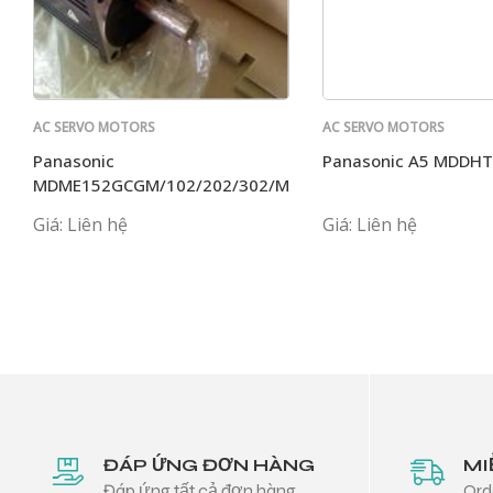
AC SERVO MOTORS
AC SERVO MOTORS
PANASONIC
PANASONIC
Panasonic
Panasonic A5 MDDH
MDME152GCGM/102/202/302/MHME/HM/402/MSME
Giá: Liên hệ
Giá: Liên hệ
ĐÁP ỨNG ĐƠN HÀNG
MI
Đáp ứng tất cả đơn hàng
Ord