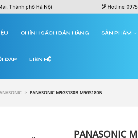
Mai, Thành phố Hà Nội
Hotline: 0975
IỆU
CHÍNH SÁCH BÁN HÀNG
SẢN PHẨM
ỎI ĐÁP
LIÊN HỆ
PANASONIC
>
PANASONIC M9GS180B M9GS180B
PANASONIC M