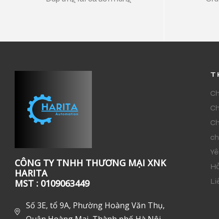
T
Ch
Ch
Ch
ch
Yê
CÔNG TY TNHH THƯƠNG MẠI XNK
Hỏ
HARITA
Li
MST : 0109063449
Số 3E, tổ 9A, Phường Hoàng Văn Thụ,
Quận Hoàng Mai, Thành phố Hà Nội