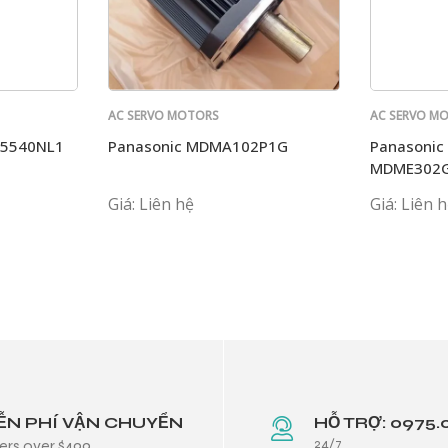
AC SERVO MOTORS
AC SERVO M
PANASONIC
PANASONIC
T5540NL1
Panasonic MDMA102P1G
Panasonic
MDME302
Giá: Liên hệ
Giá: Liên 
ỄN PHÍ VẬN CHUYỂN
HỖ TRỢ: 0975.
24/7
ers over $499