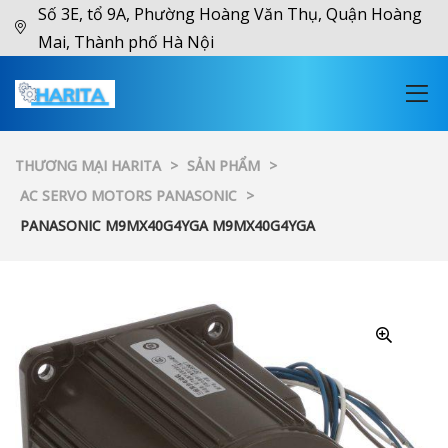
Số 3E, tổ 9A, Phường Hoàng Văn Thụ, Quận Hoàng
Mai, Thành phố Hà Nội
THƯƠNG MẠI HARITA
>
SẢN PHẨM
>
AC SERVO MOTORS PANASONIC
>
PANASONIC M9MX40G4YGA M9MX40G4YGA