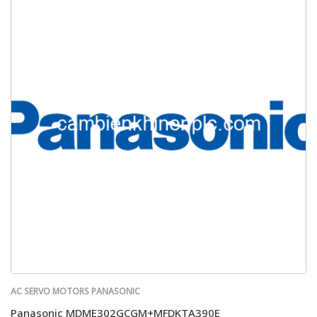
AC SERVO MOTORS PANASONIC
Panasonic MDME302GCGM+MFDKTA390E