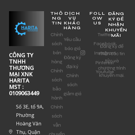
THÔ
DỊCH
FOLL
ĐĂNG
NG
VỤ
OW
KÝ ĐỂ
TIN
KHÁC
US
NHẬN
HÀNG
KHUYẾN
Chính
Twitter
MÃI
Yêu cầu
sách
Facebook
Đăng ký để
báo giá
bán
Instagram
nhận các tin
CÔNG TY
Đăng ký
tức và
TNHH
hàng
Pinterest
đại ký
THƯƠNG
chương trình
Chính
Youtube
MẠI XNK
khuyến mại.
Chính
sách
HARITA
sách
MST :
bảo
0109063449
giảm giá
hành
Số 3E, tổ 9A,
Chính
Phường
sách
Hoàng Văn
vận
Thụ, Quận
chuyển