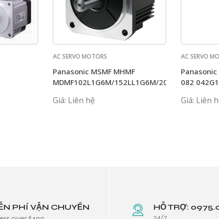
AC SERVO MOTORS
AC SERVO M
PANASONIC
PANASONIC
Panasonic MSMF MHMF
Panasoni
MDMF102L1G6M/152LL1G6M/202L1G6M/L1H
082 042G1
P1C MHMJ
Giá: Liên hệ
Giá: Liên 
ỄN PHÍ VẬN CHUYỂN
HỖ TRỢ: 0975.
24/7
ers over $499