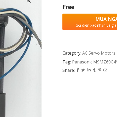
Free
MUA NG
Gọi điện xác nhận và gia
Category:
AC Servo Motors
Tag:
Panasonic M9MZ60G4
Share: