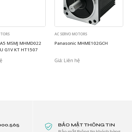
OTORS
AC SERVO MOTORS
PANASONIC
c A5 MSMJ MHMD022
Panasonic MHME102GCH
6M
U G1V KT HT1507
hệ
Giá: Liên hệ
000.565
BẢO MẬT THÔNG TIN
Bảo mật thông tin khách hàng