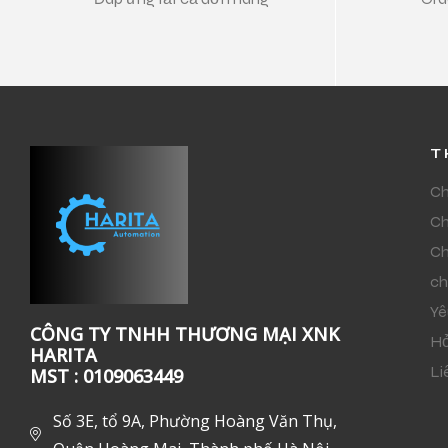
T
Ch
Ch
Ch
ch
Yê
CÔNG TY TNHH THƯƠNG MẠI XNK
Hỏ
HARITA
Li
MST : 0109063449
Số 3E, tổ 9A, Phường Hoàng Văn Thụ,