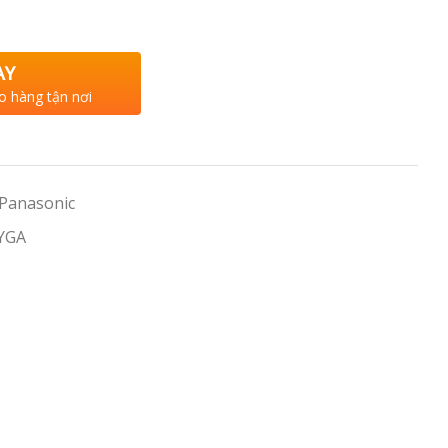
AY
o hàng tận nơi
 Panasonic
YGA