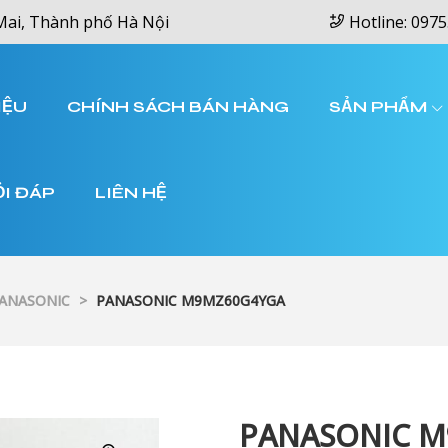
Mai, Thành phố Hà Nội
Hotline: 0975
IỆU
CHÍNH SÁCH BÁN HÀNG
SẢN PHẨM
ỎI ĐÁP
LIÊN HỆ
PANASONIC
>
PANASONIC M9MZ60G4YGA
PANASONIC 