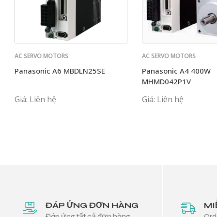
AC SERVO MOTORS
AC SERVO MOTORS
PANASONIC
PANASONIC
Panasonic A6 MBDLN25SE
Panasonic A4 400W
MHMD042P1V
Giá: Liên hệ
Giá: Liên hệ
ĐÁP ỨNG ĐƠN HÀNG
MI
Đáp ứng tất cả đơn hàng
Ord