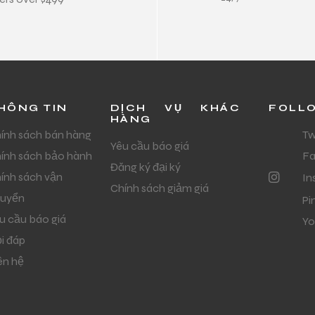
HÔNG TIN
DỊCH VỤ KHÁC
FOLL
HÀNG
ính sách bán hàng
Tw
Yêu cầu báo giá
ính sách bảo hành
F
Đăng ký đại ký
ính sách vận
In
Chính sách giảm giá
uyển
Pi
u cầu báo giá
Yo
i đáp
ên hệ