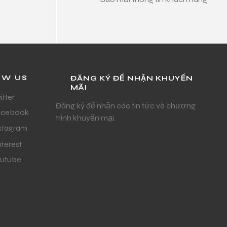
OW US
ĐĂNG KÝ ĐỂ NHẬN KHUYẾN
MÃI
itter
Đăng ký để nhận các tin tức và chương
acebook
trình khuyến mại.
stagram
nterest
utube