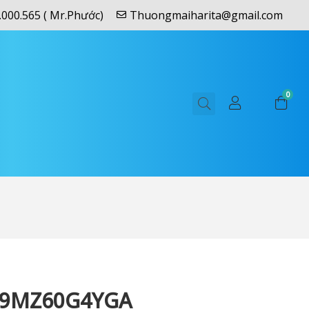
.000.565 ( Mr.Phước)
Thuongmaiharita@gmail.com
0
M9MZ60G4YGA