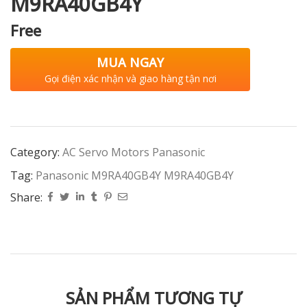
M9RA40GB4Y
Free
MUA NGAY
Gọi điện xác nhận và giao hàng tận nơi
Category:
AC Servo Motors Panasonic
Tag:
Panasonic M9RA40GB4Y M9RA40GB4Y
Share:
SẢN PHẨM TƯƠNG TỰ