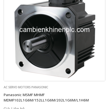
AC SERVO MOTORS PANASONIC
Panasonic MSMF MHMF
MDMF102L1G6M/152LL1G6M/202L1G6M/L1H6M
Giá: Liên hệ