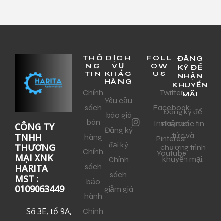
THÔ
DỊCH
FOLL
ĐĂNG
NG
VỤ
OW
KÝ ĐỂ
TIN
KHÁC
US
NHẬN
HÀNG
KHUYẾN
Chính
Twitter
MÃI
Yêu cầu
sách
Facebook
Đăng ký để
báo giá
bán
Instagram
nhận các tin
CÔNG TY
Đăng ký
tức và
TNHH
hàng
Pinterest
đại ký
THƯƠNG
chương trình
Chính
Youtube
MẠI XNK
khuyến mại.
Chính
sách
HARITA
sách
MST :
bảo
0109063449
giảm giá
hành
Số 3E, tổ 9A,
Chính