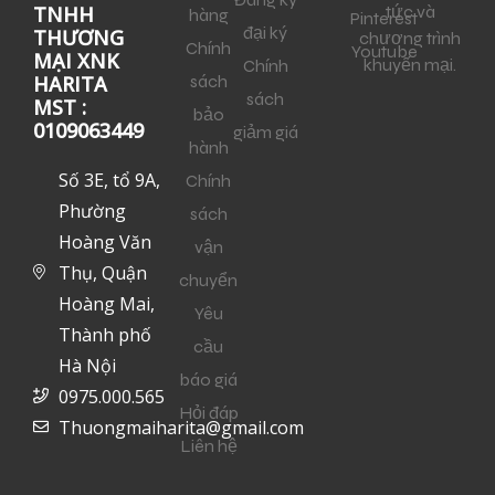
tức và
TNHH
hàng
Pinterest
đại ký
THƯƠNG
chương trình
Chính
Youtube
MẠI XNK
khuyến mại.
Chính
sách
HARITA
sách
MST :
bảo
0109063449
giảm giá
hành
Số 3E, tổ 9A,
Chính
Phường
sách
Hoàng Văn
vận
Thụ, Quận
chuyển
Hoàng Mai,
Yêu
Thành phố
cầu
Hà Nội
báo giá
0975.000.565
Hỏi đáp
Thuongmaiharita@gmail.com
Liên hệ