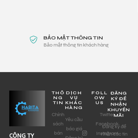
BẢO MẬT THÔNG TIN
Bảo mật thông tin khách hàng
THÔ
DỊCH
FOLL
ĐĂNG
NG
VỤ
OW
KÝ ĐỂ
TIN
KHÁC
US
NHẬN
HÀNG
KHUYẾN
Chính
Twitter
MÃI
Yêu cầu
sách
Facebook
Đăng ký để
báo giá
bán
Instagram
nhận các tin
CÔNG TY
Đăng ký