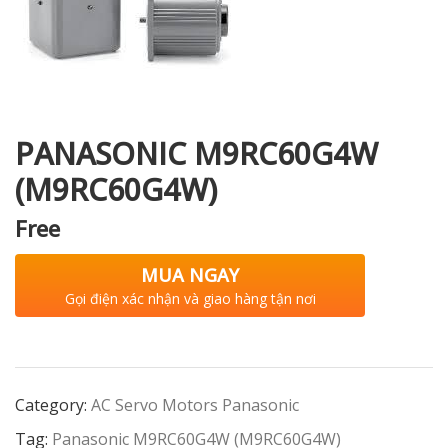
i XNK
PANASONIC M9RC60G4W
(M9RC60G4W)
Free
MUA NGAY
Gọi điện xác nhận và giao hàng tận nơi
Category:
AC Servo Motors Panasonic
Tag:
Panasonic M9RC60G4W (M9RC60G4W)