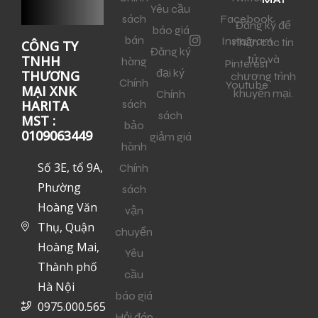
Yêu cầu
sách
Facebook
Đăng ký để
báo giá
bán
Instagram
nhận các tin
CÔNG TY
Đăng ký
tức và
TNHH
hàng
Pinterest
đại ký
THƯƠNG
chương trình
Chính
Youtube
MẠI XNK
khuyến mại.
Chính
sách
HARITA
sách
MST :
bảo
0109063449
giảm giá
hành
Số 3E, tổ 9A,
Chính
Phường
sách
Hoàng Văn
vận
Thụ, Quận
chuyển
Hoàng Mai,
Yêu
Thành phố
cầu
Hà Nội
báo giá
0975.000.565
Hỏi đáp