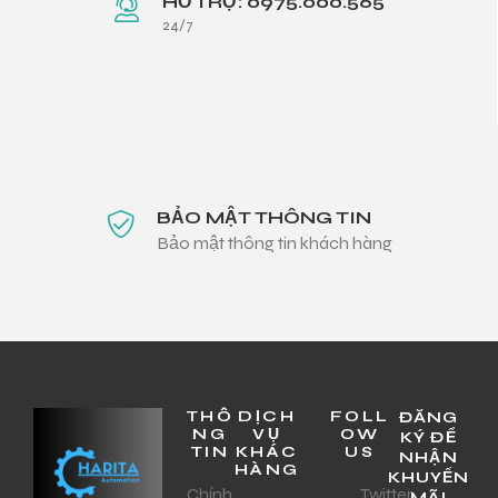
HỖ TRỢ: 0975.000.565
24/7
BẢO MẬT THÔNG TIN
Bảo mật thông tin khách hàng
THÔ
DỊCH
FOLL
ĐĂNG
NG
VỤ
OW
KÝ ĐỂ
TIN
KHÁC
US
NHẬN
HÀNG
KHUYẾN
Chính
Twitter
MÃI