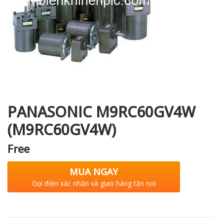
i XNK
PANASONIC M9RC60GV4W
(M9RC60GV4W)
Free
MUA NGAY
Gọi điện xác nhận và giao hàng tận nơi