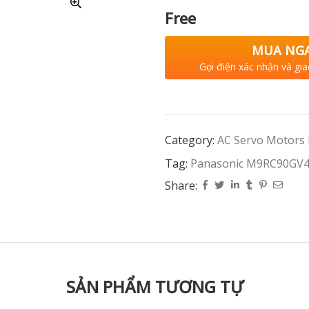
Free
MUA NG
Gọi điện xác nhận và gia
Category:
AC Servo Motors
Tag:
Panasonic M9RC90G
Share:
SẢN PHẨM TƯƠNG TỰ