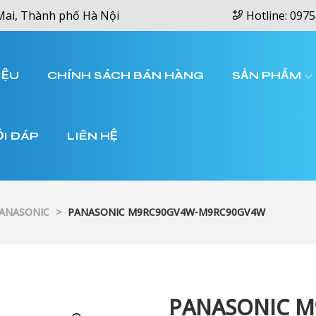
Mai, Thành phố Hà Nội
Hotline: 0975
IỆU
CHÍNH SÁCH BÁN HÀNG
SẢN PHẨM
ỎI ĐÁP
LIÊN HỆ
PANASONIC
>
PANASONIC M9RC90GV4W-M9RC90GV4W
PANASONIC 