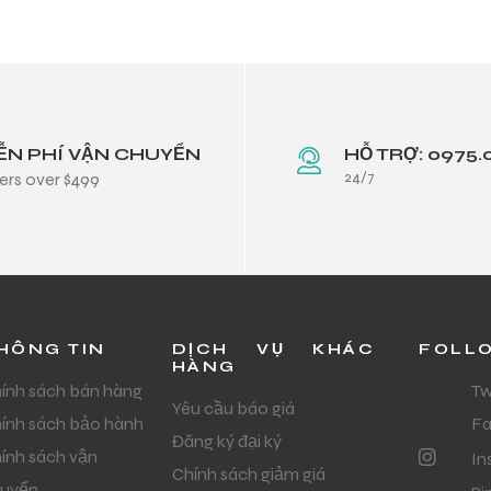
ỄN PHÍ VẬN CHUYỂN
HỖ TRỢ: 0975.
24/7
ers over $499
HÔNG TIN
DỊCH VỤ KHÁC
FOLL
HÀNG
ính sách bán hàng
Tw
Yêu cầu báo giá
ính sách bảo hành
F
Đăng ký đại ký
ính sách vận
In
Chính sách giảm giá
uyển