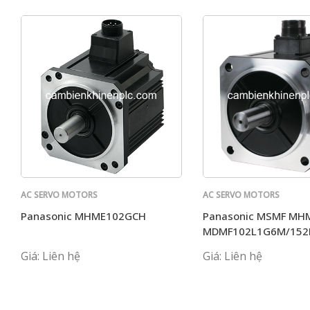
AC SERVO MOTORS
AC SERVO MOTORS
PANASONIC
PANASONIC
Panasonic MHME102GCH
Panasonic MSMF MH
MDMF102L1G6M/152
Giá: Liên hệ
Giá: Liên hệ