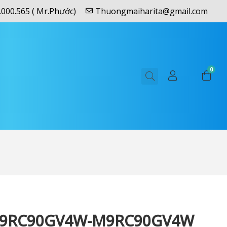
.000.565 ( Mr.Phước)
Thuongmaiharita@gmail.com
0
M9RC90GV4W-M9RC90GV4W