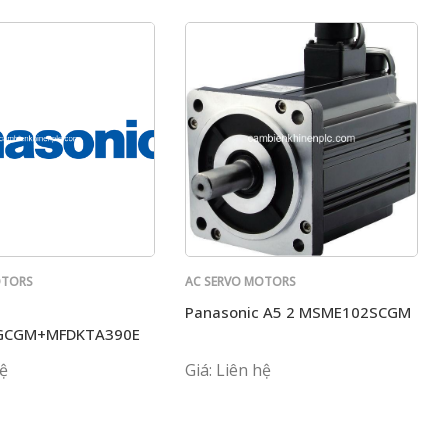
OTORS
AC SERVO MOTORS
PANASONIC
Panasonic A5 2 MSME102SCGM
GCGM+MFDKTA390E
hệ
Giá: Liên hệ