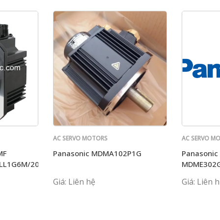
AC SERVO MOTORS
AC SERVO M
PANASONIC
PANASONIC
MF
Panasonic MDMA102P1G
Panasonic
LL1G6M/202L1G6M/L1H6M
MDME302
Giá: Liên hệ
Giá: Liên 