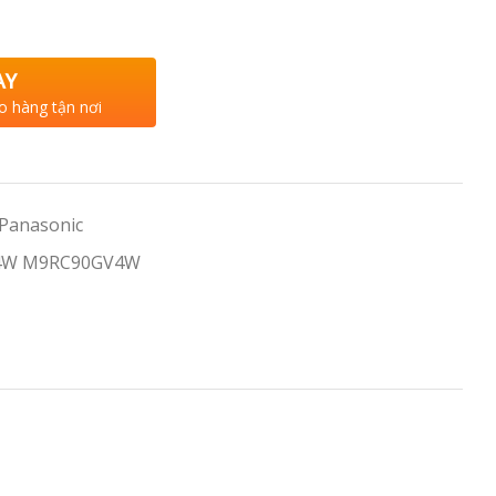
AY
o hàng tận nơi
 Panasonic
V4W M9RC90GV4W