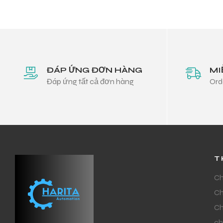
ĐÁP ỨNG ĐƠN HÀNG
MI
Đáp ứng tất cả đơn hàng
Ord
T
Ch
Ch
Ch
ch