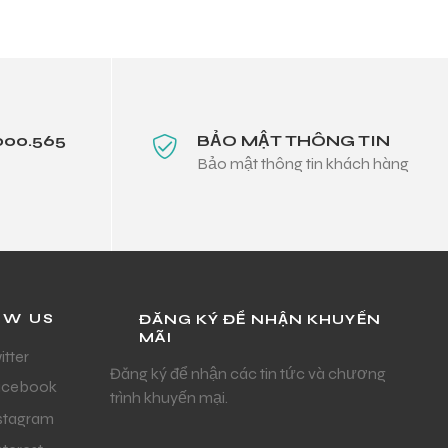
000.565
BẢO MẬT THÔNG TIN
Bảo mật thông tin khách hàng
OW US
ĐĂNG KÝ ĐỂ NHẬN KHUYẾN
MÃI
itter
Đăng ký để nhận các tin tức và chương
acebook
trình khuyến mại.
stagram