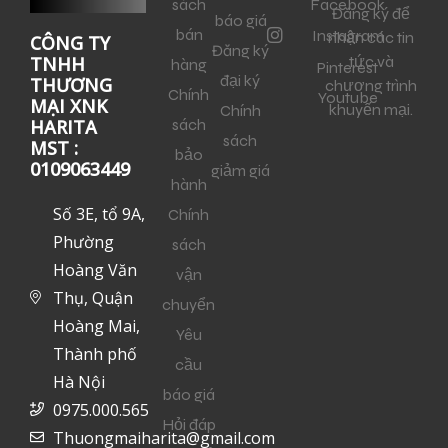
sách
Facebook
Đăng ký để
báo giá
bán
Instagram
nhận các tin
CÔNG TY
Đăng ký
tức và
TNHH
hàng
Pinterest
đại ký
THƯƠNG
chương trình
Chính
Youtube
MẠI XNK
khuyến mại.
Chính
sách
HARITA
sách
MST :
bảo
0109063449
giảm giá
hành
Số 3E, tổ 9A,
Chính
Phường
sách
Hoàng Văn
vận
Thụ, Quận
chuyển
Hoàng Mai,
Yêu
Thành phố
cầu
Hà Nội
báo giá
0975.000.565
Hỏi đáp
Thuongmaiharita@gmail.com