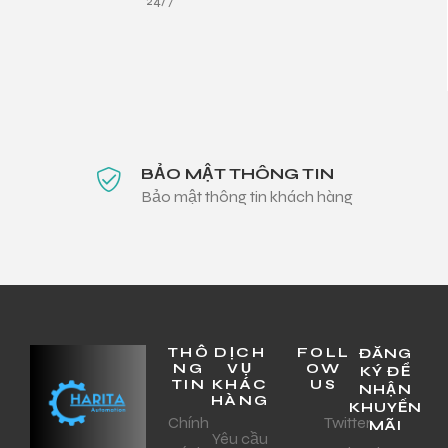
24/7
BẢO MẬT THÔNG TIN
Bảo mật thông tin khách hàng
THÔ
DỊCH
FOLL
ĐĂNG
NG
VỤ
OW
KÝ ĐỂ
TIN
KHÁC
US
NHẬN
HÀNG
KHUYẾN
Chính
Twitter
MÃI
Yêu cầu