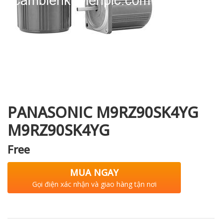
i XNK
PANASONIC M9RZ90SK4YG
M9RZ90SK4YG
Free
MUA NGAY
Gọi điện xác nhận và giao hàng tận nơi