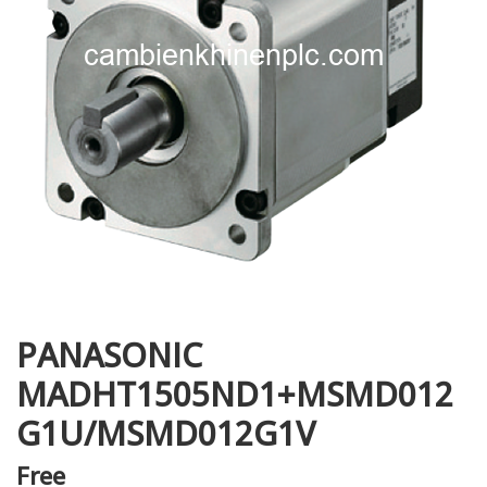
i XNK
PANASONIC
MADHT1505ND1+MSMD012
G1U/MSMD012G1V
Free