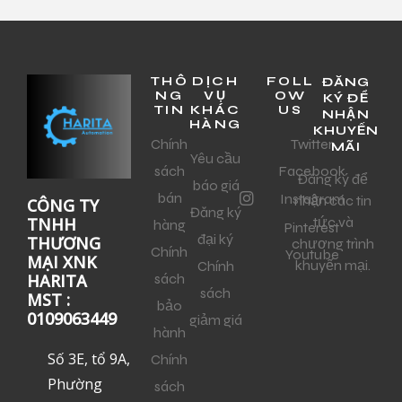
THÔ
DỊCH
FOLL
ĐĂNG
NG
VỤ
OW
KÝ ĐỂ
TIN
KHÁC
US
NHẬN
HÀNG
KHUYẾN
Chính
Twitter
MÃI
Yêu cầu
sách
Facebook
Đăng ký để
báo giá
bán
Instagram
nhận các tin
CÔNG TY
Đăng ký
tức và
TNHH
hàng
Pinterest
đại ký
THƯƠNG
chương trình
Chính
Youtube
MẠI XNK
khuyến mại.
Chính
sách
HARITA
sách
MST :
bảo
0109063449
giảm giá
hành
Số 3E, tổ 9A,
Chính
Phường
sách