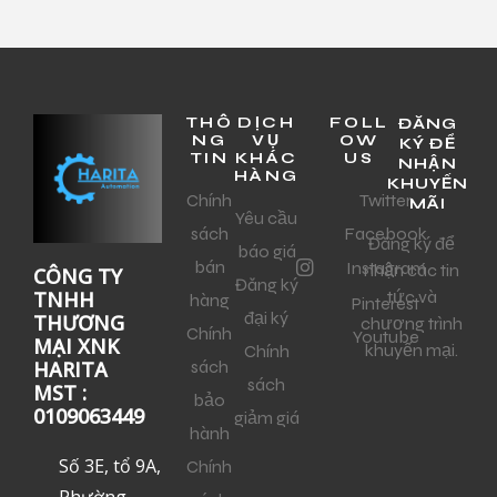
THÔ
DỊCH
FOLL
ĐĂNG
NG
VỤ
OW
KÝ ĐỂ
TIN
KHÁC
US
NHẬN
HÀNG
KHUYẾN
Chính
Twitter
MÃI
Yêu cầu
sách
Facebook
Đăng ký để
báo giá
bán
Instagram
nhận các tin
CÔNG TY
Đăng ký
tức và
TNHH
hàng
Pinterest
đại ký
THƯƠNG
chương trình
Chính
Youtube
MẠI XNK
khuyến mại.
Chính
sách
HARITA
sách
MST :
bảo
0109063449
giảm giá
hành
Số 3E, tổ 9A,
Chính