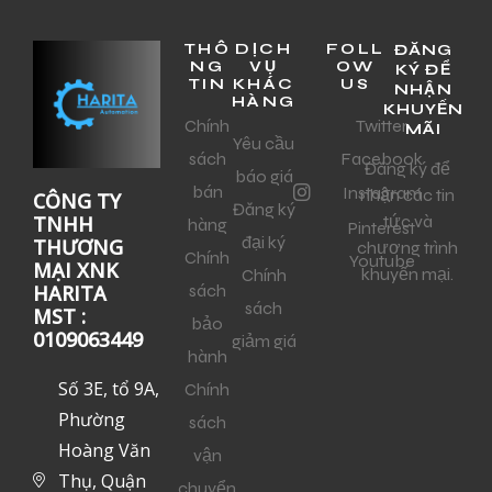
THÔ
DỊCH
FOLL
ĐĂNG
NG
VỤ
OW
KÝ ĐỂ
TIN
KHÁC
US
NHẬN
HÀNG
KHUYẾN
Chính
Twitter
MÃI
Yêu cầu
sách
Facebook
Đăng ký để
báo giá
bán
Instagram
nhận các tin
CÔNG TY
Đăng ký
tức và
TNHH
hàng
Pinterest
đại ký
THƯƠNG
chương trình
Chính
Youtube
MẠI XNK
khuyến mại.
Chính
sách
HARITA
sách
MST :
bảo
0109063449
giảm giá
hành
Số 3E, tổ 9A,
Chính
Phường
sách
Hoàng Văn
vận
Thụ, Quận
chuyển